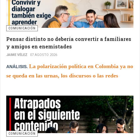
COMUNICACIÓN
Pensar distinto no debería convertir a familiares
y amigos en enemistades
JAIME VÉLEZ
07 AGOSTO 2026
La polarización política en Colombia ya no
ANÁLISIS.
se queda en las urnas, los discursos o las redes
sociales. Está entrando en las conversaciones
familiares, los grupos de WhatsApp y las relaciones
de amistad.
COMUNICACIÓN