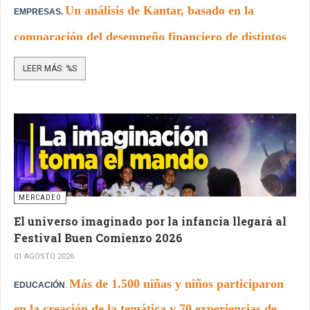
Un análisis de Kantar, basado en la
EMPRESAS.
comparación del desempeño financiero de distintos
portafolios de marcas, evidencia una estrecha
LEER MÁS: %S
relación entre la construcción de marcas sólidas y el
crecimiento empresarial sostenido.
MERCADEO
El universo imaginado por la infancia llegará al
Festival Buen Comienzo 2026
01 AGOSTO 2026
Más de 1.500 niñas y niños participaron
EDUCACIÓN
.
en la creación de la temática y 70 experiencias de