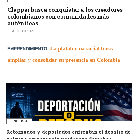
Clapper busca conquistar a los creadores
colombianos con comunidades más
auténticas
06 AGOSTO 2026
La plataforma social busca
EMPRENDIMIENTO.
ampliar y consolidar su presencia en Colombia
mediante herramientas que promueven la
autenticidad, el fortalecimiento de las comunidades
digitales y nuevas alternativas de monetización
para los creadores de contenido del país.
PERIODISMO
Retornados y deportados enfrentan el desafío de