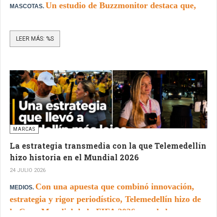
Un estudio de Buzzmonitor destaca que,
MASCOTAS.
aunque las conversaciones sobre mascotas son cada
LEER MÁS: %S
vez más frecuentes en redes sociales, solamente una
pequeña parte menciona marcas del sector.
MARCAS
La estrategia transmedia con la que Telemedellín
hizo historia en el Mundial 2026
24 JULIO 2026
Con una apuesta que combinó innovación,
MEDIOS.
estrategia y rigor periodístico, Telemedellín hizo de
la Copa Mundial de la FIFA 2026 uno de los