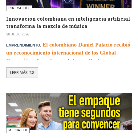
INNOVACIÓN
Innovación colombiana en inteligencia artificial
transforma la mezcla de música
28 JULIO 2026
El colombiano Daniel Palacio recibió
EMPRENDIMIENTO.
un reconocimiento internacional de los Global
Recognition Awards por el desarrollo de
MixingMusic.ai, una plataforma que utiliza
LEER MÁS: %S
inteligencia artificial aplicada a la producción
musical.
MERCADEO