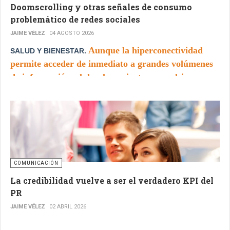
Doomscrolling y otras señales de consumo
problemático de redes sociales
JAIME VÉLEZ
04 AGOSTO 2026
Aunque la hiperconectividad
SALUD Y BIENESTAR.
permite acceder de inmediato a grandes volúmenes
de información, el desplazamiento compulsivo por
las pantallas puede convertirse en una conducta
problemática, con efectos sobre la salud mental, la
capacidad de atención y la calidad del descanso.
COMUNICACIÓN
La credibilidad vuelve a ser el verdadero KPI del
PR
JAIME VÉLEZ
02 ABRIL 2026