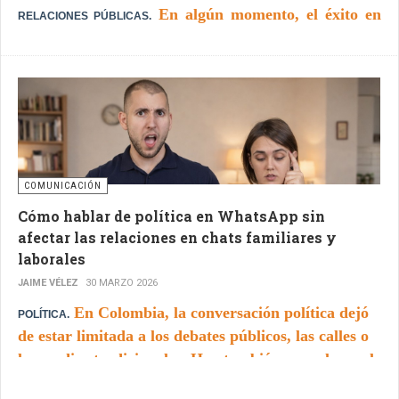
En algún momento, el éxito en
RELACIONES PÚBLICAS.
relaciones públicas se volvió fácil de medir. O al
menos, fácil de explicar. Más menciones, más
alcance, más visibilidad. Durante años, esa fue la
métrica dominante: si una marca aparecía en
suficientes lugares, se asumía que estaba ganando
COMUNICACIÓN
relevancia.
Cómo hablar de política en WhatsApp sin
afectar las relaciones en chats familiares y
laborales
JAIME VÉLEZ
30 MARZO 2026
En Colombia, la conversación política dejó
POLÍTICA.
de estar limitada a los debates públicos, las calles o
los medios tradicionales. Hoy también se cuela en el
grupo familiar, aparece en los chats del trabajo y