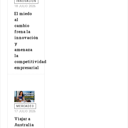
INNOVACIÓN
18 JULIO 2026
El miedo
al
cambio
frena la
innovación
y
amenaza
la
competitividad
empresarial
MERCADEO
17 JULIO 2026
Viajar a
Australia