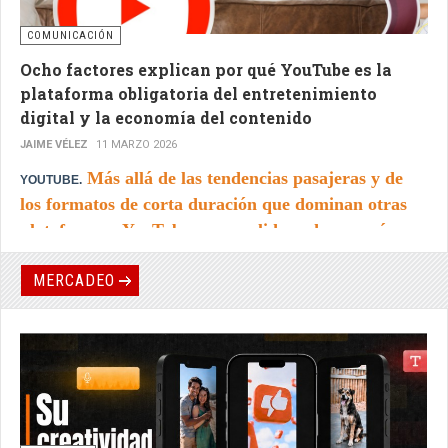
COMUNICACIÓN
Ocho factores explican por qué YouTube es la
plataforma obligatoria del entretenimiento
digital y la economía del contenido
JAIME VÉLEZ
11 MARZO 2026
Más allá de las tendencias pasajeras y de
YOUTUBE.
los formatos de corta duración que dominan otras
plataformas, YouTube se consolida cada vez más
como uno de los ecosistemas de entretenimiento más
MERCADEO
sólidos a nivel global.