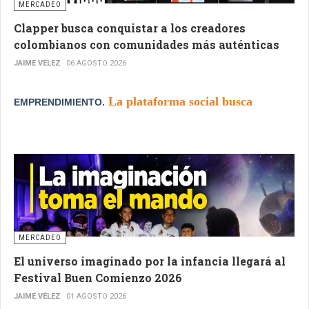
MERCADEO
Clapper busca conquistar a los creadores
colombianos con comunidades más auténticas
JAIME VÉLEZ
06 AGOSTO 2026
La plataforma social busca
EMPRENDIMIENTO.
ampliar y consolidar su presencia en Colombia
mediante herramientas que promueven la
autenticidad, el fortalecimiento de las comunidades
digitales y nuevas alternativas de monetización para
los creadores de contenido del país.
MERCADEO
El universo imaginado por la infancia llegará al
Festival Buen Comienzo 2026
JAIME VÉLEZ
01 AGOSTO 2026