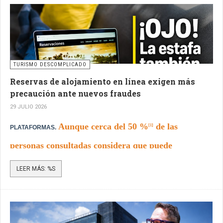
TURISMO DESCOMPLICADO
Reservas de alojamiento en línea exigen más
precaución ante nuevos fraudes
29 JULIO 2026
Aunque cerca del 50 %
de las
[1]
PLATAFORMAS.
personas consultadas considera que puede
identificar engaños en línea, las nuevas
LEER MÁS: %S
herramientas como la Inteligencia Artificial
plantean nuevos desafíos para la seguridad de los
viajeros.