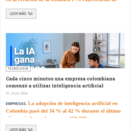
juego, ciencia, arte y tecnología ocuparán Plaza
LEER MÁS: %S
Mayor Medellín.
TECNOLOGÍA
Cada cinco minutos una empresa colombiana
comenzó a utilizar inteligencia artificial
31 JULIO 2026
La adopción de inteligencia artificial en
EMPRESAS.
Colombia pasó del 34 % al 42 % durante el último
año, periodo en el que unas 130.000 empresas
incorporaron esta tecnología a sus operaciones. El
LEER MÁS: %S