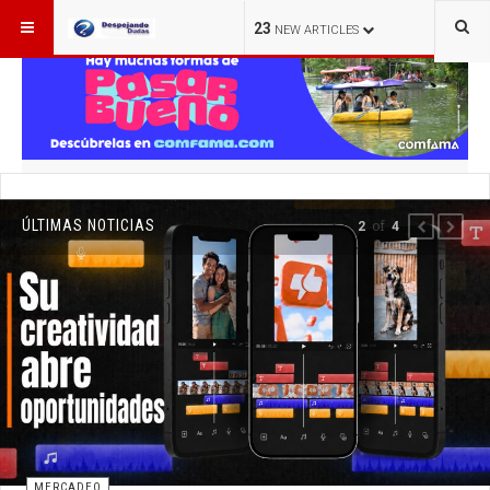
ESTÁ AQUÍ:
23
NEW ARTICLES
ÚLTIMAS NOTICIAS
of
2
4
PREVIOUS
NEXT
MERCADEO