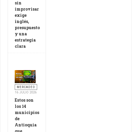
sin
improvisar
exige
inglés,
presupuesto
y una
estrategia
clara
MERCADEO
16 JULIO 2026
Estos son
los 14
municipios
de
Antioquia
que