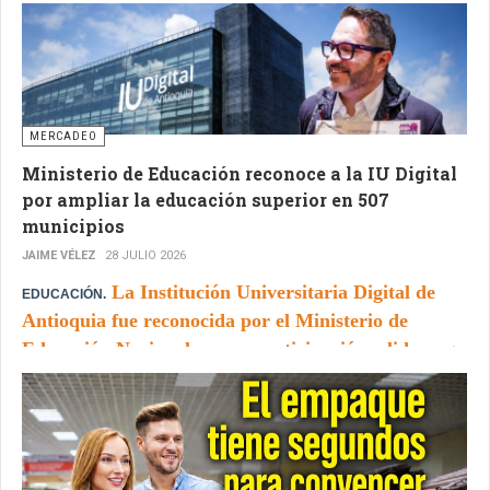
MERCADEO
Ministerio de Educación reconoce a la IU Digital
por ampliar la educación superior en 507
municipios
JAIME VÉLEZ
28 JULIO 2026
La Institución Universitaria Digital de
EDUCACIÓN.
Antioquia fue reconocida por el Ministerio de
Educación Nacional por su participación y liderazgo
en la estrategia
“Educación Superior en tu Colegio”
,
orientada a ampliar el acceso a la formación
profesional en territorios con limitaciones históricas
de cobertura.