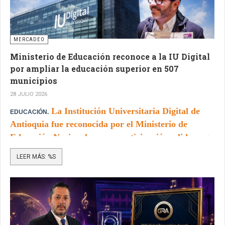
MERCADEO
Ministerio de Educación reconoce a la IU Digital
por ampliar la educación superior en 507
municipios
28 JULIO 2026
La Institución Universitaria Digital de
EDUCACIÓN.
Antioquia fue reconocida por el Ministerio de
Educación Nacional por su participación y liderazgo
en la estrategia
“Educación Superior en tu Colegio”
,
LEER MÁS: %S
orientada a ampliar el acceso a la formación
profesional en territorios con limitaciones históricas
de cobertura.