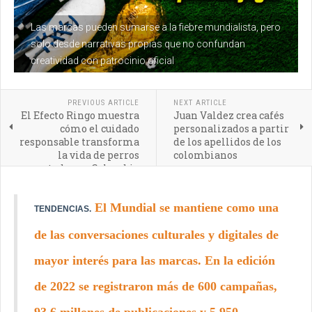
Las marcas pueden sumarse a la fiebre mundialista, pero
solo desde narrativas propias que no confundan
creatividad con patrocinio oficial
PREVIOUS ARTICLE
NEXT ARTICLE
El Efecto Ringo muestra
Juan Valdez crea cafés
cómo el cuidado
personalizados a partir
responsable transforma
de los apellidos de los
la vida de perros
colombianos
rescatados en Colombia
El Mundial se mantiene como una
TENDENCIAS.
de las conversaciones culturales y digitales de
mayor interés para las marcas. En la edición
de 2022 se registraron más de 600 campañas,
93,6 millones de publicaciones y 5.950