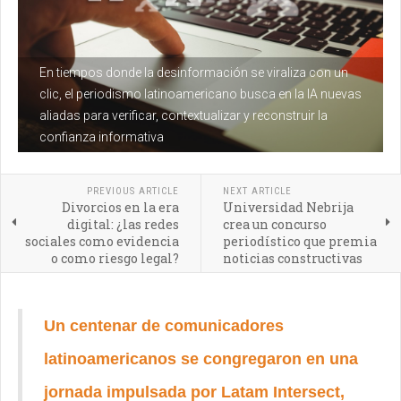
En tiempos donde la desinformación se viraliza con un
clic, el periodismo latinoamericano busca en la IA nuevas
aliadas para verificar, contextualizar y reconstruir la
confianza informativa
PREVIOUS ARTICLE
NEXT ARTICLE
Divorcios en la era
Universidad Nebrija
digital: ¿las redes
crea un concurso
sociales como evidencia
periodístico que premia
o como riesgo legal?
noticias constructivas
Un centenar de comunicadores
latinoamericanos se congregaron en una
jornada impulsada por Latam Intersect,