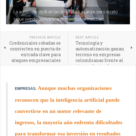
La adopción de IA en las empresas avanza, pero el reto
sigue siendo convertirla en resultados medibles
PREVIOUS ARTICLE
NEXT ARTICLE
Credenciales robadas se
Tecnología y
convierten en puerta de
automatización ganan
entrada clave para
terreno en empresas
ataques empresariales
colombianas frente al
riesgo electoral y
económico
Aunque muchas organizaciones
EMPRESAS.
reconocen que la inteligencia artificial puede
convertirse en un motor relevante de
ingresos, la mayoría aún enfrenta dificultades
para transformar esa inversión en resultados