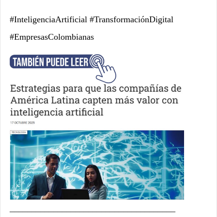
#InteligenciaArtificial #TransformaciónDigital
#EmpresasColombianas
______________________________________