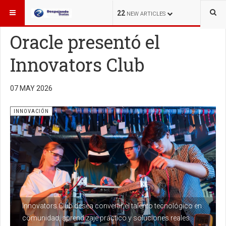
ESTÁ AQUÍ:
INNOVACIÓN
22
NEW ARTICLES
Oracle presentó el
Innovators Club
07 MAY 2026
INNOVACIÓN
Innovators Club desea convertir el talento tecnológico en
comunidad, aprendizaje práctico y soluciones reales