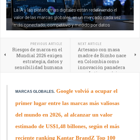
La IA y las plataformas digitales están redefiniendo el
valor de las marcas globales, en un mercado cada vez
más conectado, competitivo y medido por datos
PREVIOUS ARTICLE
NEXT ARTICLE
Riesgos de marca en el
Artesano con masa
Mundial 2026 exigen
madre de Bimbo nace
estrategia, datos y
en Colombia como
sensibilidad humana
innovación panadera
para Latinoamérica
Google volvió a ocupar el
MARCAS GLOBALES.
primer lugar entre las marcas más valiosas
del mundo en 2026, al alcanzar un valor
estimado de US$1,48 billones, según el más
reciente ranking Kantar BrandZ Top 100