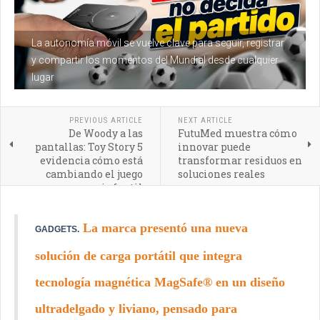
La autonomía móvil se vuelve clave para seguir, registrar
y compartir los momentos del Mundial desde cualquier
lugar
PREVIOUS ARTICLE
NEXT ARTICLE
De Woody a las
FutuMed muestra cómo
pantallas: Toy Story 5
innovar puede
evidencia cómo está
transformar residuos en
cambiando el juego
soluciones reales
infantil
La marca presentó una nueva
GADGETS.
solución de carga portátil que integra
tecnología magnética MagSafe® en un diseño
ultradelgado y liviano, pensado para