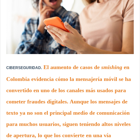
El aumento de casos de
smishing
en
CIBERSEGURIDAD.
Colombia evidencia cómo la mensajería móvil se ha
convertido en uno de los canales más usados para
cometer fraudes digitales. Aunque los mensajes de
texto ya no son el principal medio de comunicación
para muchos usuarios, siguen teniendo altos niveles
de apertura, lo que los convierte en una vía