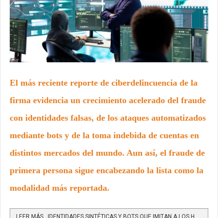
El más reciente reporte de ciberdelincuencia de la
firma evidencia un crecimiento acelerado del fraude
con identidades falsas, de los ataques automatizados
mediante bots y de la toma indebida de cuentas en
distintos mercados del mundo. Aun así, el fraude de
primera persona sigue encabezando la lista como la
modalidad más reportada.
LEER MÁS…IDENTIDADES SINTÉTICAS Y BOTS QUE IMITAN A LOS HUMANOS ESTÁN DETRÁS DE UN AUMENTO GLOBAL DEL 8% EN...