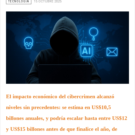
TECNOLOGÍA
15 OCTUBRE 2025
El impacto económico del cibercrimen alcanzó
niveles sin precedentes: se estima en US$10,5
billones anuales, y podría escalar hasta entre US$12
y US$15 billones antes de que finalice el año, de