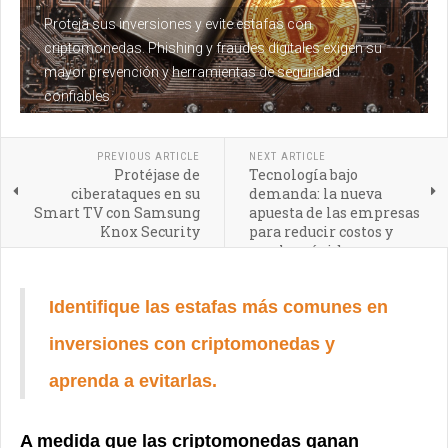
Proteja sus inversiones y evite estafas con
criptomonedas. Phishing y fraudes digitales exigen su
mayor prevención y herramientas de seguridad
confiables
PREVIOUS ARTICLE
NEXT ARTICLE
Protéjase de
Tecnología bajo
ciberataques en su
demanda: la nueva
Smart TV con Samsung
apuesta de las empresas
Knox Security
para reducir costos y
escalar rápido
Identifique las estafas más comunes en
inversiones con criptomonedas y
aprenda a evitarlas.
A medida que las criptomonedas ganan