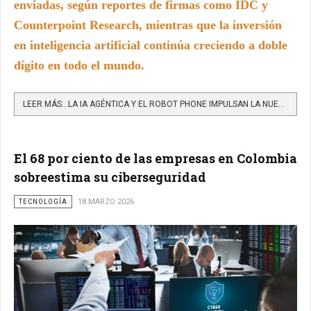
enviadas, según reportes de firmas como IDC y
Counterpoint Research, mientras que la inversión
en inteligencia artificial continúa creciendo a doble
dígito en todo el mundo.
LEER MÁS…LA IA AGÉNTICA Y EL ROBOT PHONE IMPULSAN LA NUEVA GENERACIÓN DE CELULARES QUE ACTÚAN POR SÍ MISMOS
El 68 por ciento de las empresas en Colombia
sobreestima su ciberseguridad
TECNOLOGÍA
18 MARZO 2026