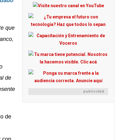
ndado
te que
banco,
o
al de
resente
publicidad
go de
r con