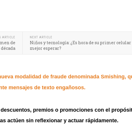
nsajes engañosos pueden robar sus datos personales y financieros. Apr
S ARTICLE
NEXT ARTICLE
lumen de
Niños y tecnología: ¿Es hora de su primer celular
a década
mejor esperar?
nueva modalidad de fraude denominada Smishing, q
ante mensajes de texto engañosos.
re descuentos, premios o promociones con el propósi
as actúen sin reflexionar y actuar rápidamente.