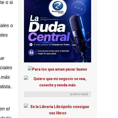
te o si
ales o
ntes
ue
ciales
o más
lista.
publicidad
en el