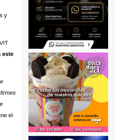
s y
VIT
 este
ue
nfirmes
ue
ene el