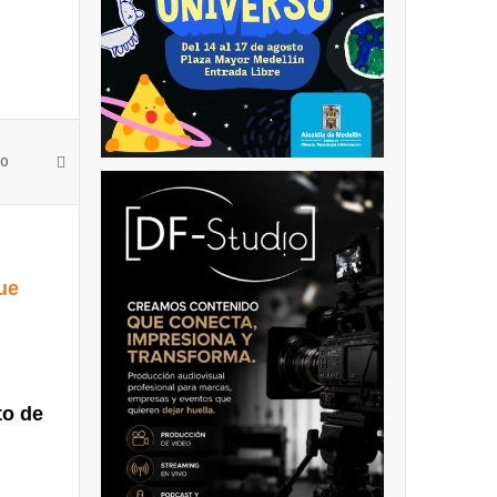
enda
 o
ue
to de