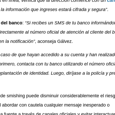
 en línea, verifica que la dirección comience con un
ca
e la información que ingreses estará cifrada y segura”
.
l del banco
:
“Si recibes un SMS de tu banco informándo
rectamente al número oficial de atención al cliente del 
n la notificación”
, aconseja Gálvez.
 caso de que hayan accedido a su cuenta y han realizad
rimero, contacta con tu banco utilizando el número ofici
uplantación de identidad. Luego, diríjase a la policía y p
 de smishing puede disminuir considerablemente el ries
l abordar con cautela cualquier mensaje inesperado o
 fuente a través de canales oficiales y evitar interactua