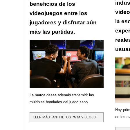
indus
beneficios de los
video
videojuegos entre los
la es
jugadores y disfrutar aún
exper
más las partidas.
reale
usuar
La marca desea además transmitir las
múltiples bondades del juego sano
Hoy prim
en los a
LEER MÁS…ANTIRETOS PARA VIDEOJUEGOS SANOS Y DIVERTIDOS