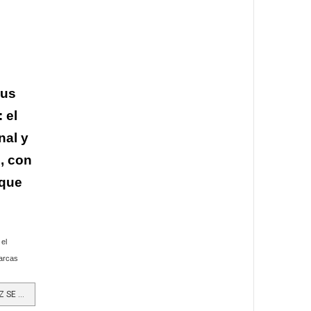
sus
 el
nal y
, con
 que
 el
marcas
LEER MÁS…ALPINA Y JUAN VALDEZ SE UNEN PARA CREAR UN NUEVO SABOR DE YOGURT INSPIRADO EN EL CAFÉ