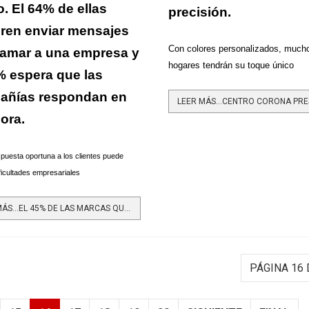
. El 64% de ellas
precisión.
eren enviar mensajes
Con colores personalizados, much
lamar a una empresa y
hogares tendrán su toque único
% espera que las
añías respondan en
hora.
puesta oportuna a los clientes puede
ficultades empresariales
LEER MÁS…EL 45% DE LAS MARCAS QUE TARDARON MÁS DE 5 DÍAS EN RESPONDER MENSAJES TUVIERON PÉRDIDAS MASIVAS DE...
PÁGINA 16 