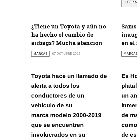
¿Tiene un Toyota y aún no
Sams
ha hecho el cambio de
inaug
airbags? Mucha atención
en el
MARCAS
07 OCTUBRE 2022
MARCA
Toyota hace un llamado de
Es Ho
alerta a todos los
plata
conductores de un
un am
vehículo de su
inmer
marca modelo 2000-2019
de ma
que se encuentren
como
involucrados en su
de es