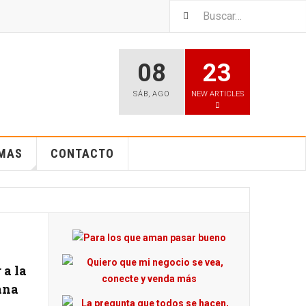
08
23
SÁB
,
AGO
NEW ARTICLES
EMAS
CONTACTO
 a la
ana