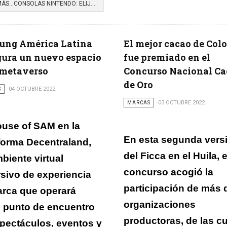
LEER MÁS…CONSOLAS NINTENDO: ELIJA EL MODELO QUE MEJOR SE ADAPTE A USTED
ung América Latina
El mejor cacao de Col
ura un nuevo espacio
fue premiado en el
 metaverso
Concurso Nacional Ca
de Oro
S
04 OCTUBRE 2022
MARCAS
03 OCTUBRE 2022
use of SAM en la
En esta segunda vers
forma Decentraland,
del Ficca en el Huila, e
biente virtual
concurso acogió la
sivo de experiencia
participación de más 
rca que operará
organizaciones
 punto de encuentro
productoras, de las c
pectáculos, eventos y