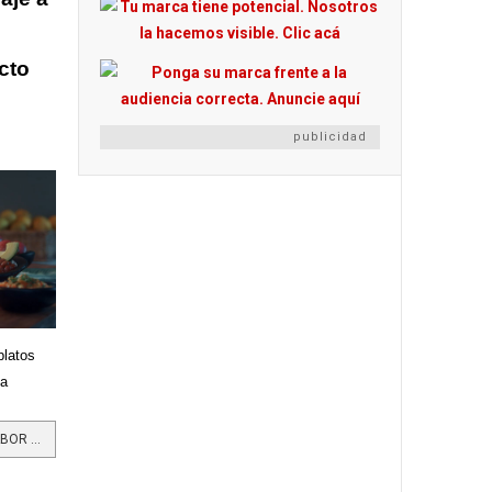
cto
publicidad
platos
sa
LEER MÁS…REFISAL LE DA MÁS SABOR A LA GASTRONOMÍA COLOMBIANA CON UNA NOVEDOSA Y DIVERTIDA CAMPAÑA