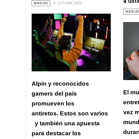
a ust
MARCAS
21 OCTUBRE 2022
MARCA
Alpin y reconocidos
El mu
gamers del país
entre
promueven los
vez m
antiretos.
Estos son varios
mundo
y también u
na apuesta
duran
para destacar los