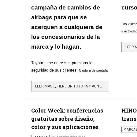
campaña de cambios de
curso
airbags para que se
Los visita
acerquen a cualquiera de
a activida
los concesionarios de la
marca y lo hagan.
Toyota tiene entre sus premisas la
seguridad de sus clientes.
Captura de pantalla
LEER MÁS…¿TIENE UN TOYOTA Y AÚN NO HA HECHO EL CAMBIO DE AIRBAGS? MUCHA ATENCIÓN
Color Week: conferencias
HINO:
gratuitas sobre diseño,
trans
color y sus aplicaciones
MARCA