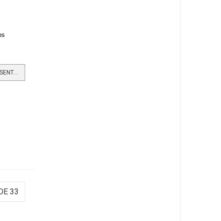
os
LEER MÁS…CENTRO CORONA PRESENTA DISPOSITIVO PARA ESCANEAR COLORES Y CREAR PINTURAS PERSONALIZADAS
DE 33