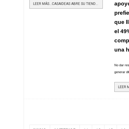
apoyo
LEER MÁS…CASAIDEAS ABRE SU TIENDA NRO. 10
prefi
que l
el 49
comp
una 
No dar res
generar di