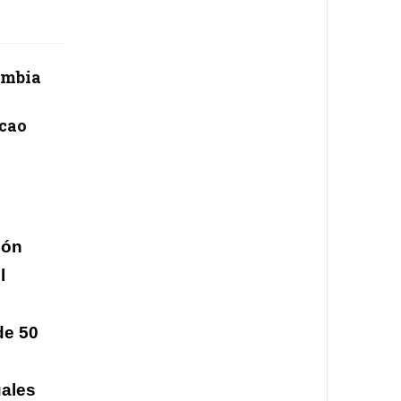
ombia
cao
ión
l
de 50
uales