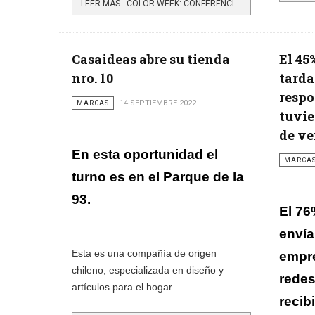
LEER MÁS…COLOR WEEK: CONFERENCIAS GRATUITAS SOBRE DISEÑO, COLOR Y SUS APLICACIONES
Casaideas abre su tienda
El 45
nro. 10
tarda
respo
MARCAS
14 SEPTIEMBRE 2022
tuvie
de ve
En esta oportunidad el
MARCA
turno es en el Parque de la
93.
El 76
envía
Esta es una compañía de origen
empr
chileno, especializada en diseño y
redes
artículos para el hogar
recib