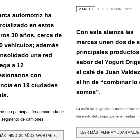
MARCAS
16 SEPTIEMBRE 2022
rca automotriz ha
cializado en estos
Con esta alianza las
ros 30 años, cerca de
marcas unen dos de 
0 vehículos; además
principales productos:
nsolidado una red
sabor del Yogurt Origi
lega a 12
el café de Juan Valdez
sionarios con
el fin de “combinar lo
ncia en 19 ciudades
somos”.
aís.
La unión se da gracias al compromiso por
ne una participación aproximada de
desarrollo del campo que tienen ambas 
l segmento de camiones
LEER MÁS…HINO: 30 AÑOS APORTANDO AL TRANSPORTE EN COLOMBIA