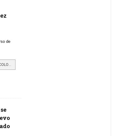
iez
rso de
LEER MÁS…EL MEJOR CACAO DE COLOMBIA FUE PREMIADO EN EL CONCURSO NACIONAL CACAO DE ORO
 se
uevo
rado