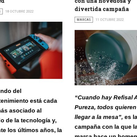
ed
con una novedosa y
divertida campaña
S
18 OCTUBRE 2022
MARCAS
11 OCTUBRE 2022
ndo del
“Cuando hay Refisal A
tenimiento está cada
Pureza, todos quieren
ás asociado al
llegar a la mesa”,
es l
 de la tecnología y,
campaña con la que l
te los últimos años, la
marca hace un homen