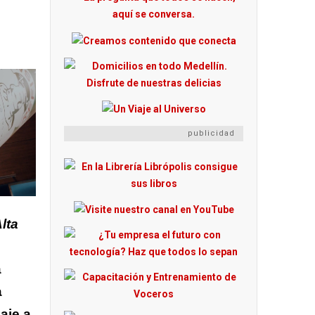
publicidad
lta
a
a
aje a