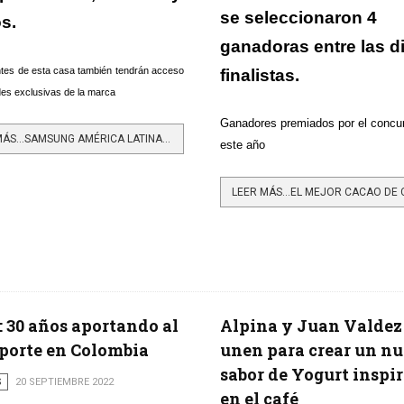
se seleccionaron 4
s.
ganadoras entre las d
ntes de esta casa también tendrán acceso
finalistas.
des exclusivas de la marca
Ganadores premiados por el concu
LEER MÁS…SAMSUNG AMÉRICA LATINA INAUGURA UN NUEVO ESPACIO EN EL METAVERSO
este año
 30 años aportando al
Alpina y Juan Valdez
porte en Colombia
unen para crear un n
sabor de Yogurt inspi
S
20 SEPTIEMBRE 2022
en el café