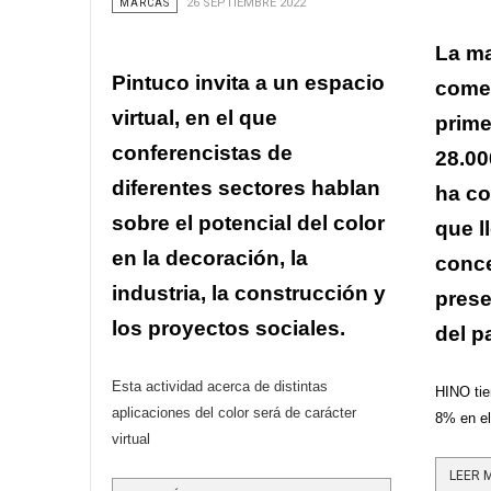
MARCAS
26 SEPTIEMBRE 2022
La ma
Pintuco invita a un espacio
comer
virtual, en el que
prime
conferencistas de
28.00
diferentes sectores hablan
ha co
sobre el potencial del color
que l
en la decoración, la
conce
industria, la construcción y
prese
los proyectos sociales.
del p
Esta actividad acerca de distintas
HINO tie
aplicaciones del color será de carácter
8% en e
virtual