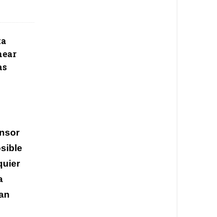
ta
near
as
ensor
sible
quier
a
han