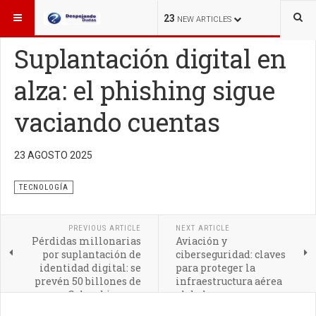
ESTÁ AQUÍ:
TECNOLOGÍA
23
NEW ARTICLES
Suplantación digital en
alza: el phishing sigue
vaciando cuentas
Un simple correo falso o un enlace manipulado puede
comprometer su cuenta bancaria. El phishing sigue
23 AGOSTO 2025
siendo la estafa digital más utilizada
TECNOLOGÍA
PREVIOUS ARTICLE
NEXT ARTICLE
Pérdidas millonarias
Aviación y
por suplantación de
ciberseguridad: claves
identidad digital: se
para proteger la
prevén 50 billones de
infraestructura aérea
pesos en Colombia para
global
2026