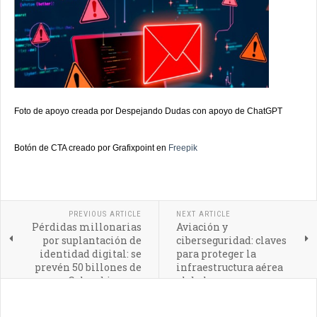
Foto de apoyo creada por Despejando Dudas con apoyo de ChatGPT
Botón de CTA creado por Grafixpoint en
Freepik
PREVIOUS ARTICLE
NEXT ARTICLE
Pérdidas millonarias
Aviación y
por suplantación de
ciberseguridad: claves
identidad digital: se
para proteger la
prevén 50 billones de
infraestructura aérea
pesos en Colombia para
global
2026