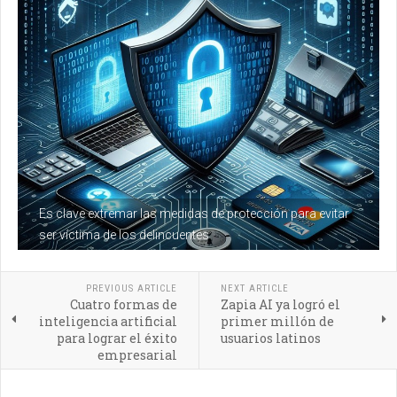
Es clave extremar las medidas de protección para evitar
ser víctima de los delincuentes
PREVIOUS ARTICLE
NEXT ARTICLE
Cuatro formas de
Zapia AI ya logró el
inteligencia artificial
primer millón de
para lograr el éxito
usuarios latinos
empresarial