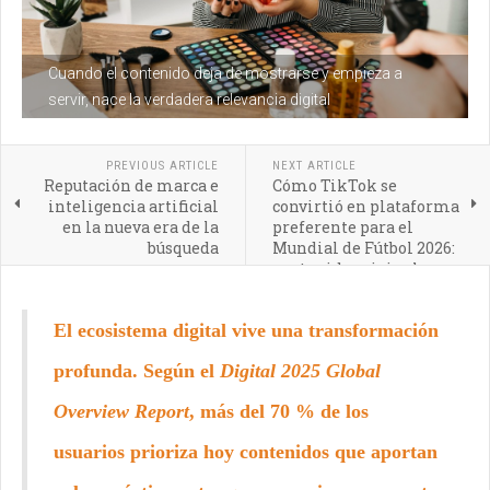
Cuando el contenido deja de mostrarse y empieza a
servir, nace la verdadera relevancia digital
PREVIOUS ARTICLE
NEXT ARTICLE
Reputación de marca e
Cómo TikTok se
inteligencia artificial
convirtió en plataforma
en la nueva era de la
preferente para el
búsqueda
Mundial de Fútbol 2026:
contenido original,
participativo y en vivo
El ecosistema digital vive una transformación
profunda. Según el
Digital 2025 Global
Overview Report
, más del 70 % de los
usuarios prioriza hoy contenidos que aportan