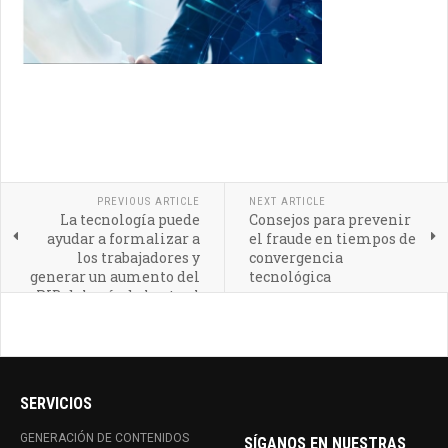
PREVIOUS ARTICLE
NEXT ARTICLE
La tecnología puede
Consejos para prevenir
ayudar a formalizar a
el fraude en tiempos de
los trabajadores y
convergencia
generar un aumento del
tecnológica
PIB del país de hasta el
1,5%
SERVICIOS
GENERACIÓN DE CONTENIDOS
SÍGANOS EN NUESTRAS