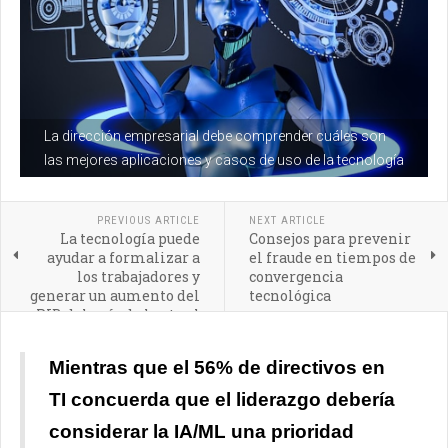
La dirección empresarial debe comprender cuáles son
las mejores aplicaciones y casos de uso de la tecnología
PREVIOUS ARTICLE
NEXT ARTICLE
La tecnología puede
Consejos para prevenir
ayudar a formalizar a
el fraude en tiempos de
los trabajadores y
convergencia
generar un aumento del
tecnológica
PIB del país de hasta el
1,5%
Mientras que el 56% de directivos en
TI concuerda que el liderazgo debería
considerar la IA/ML una prioridad