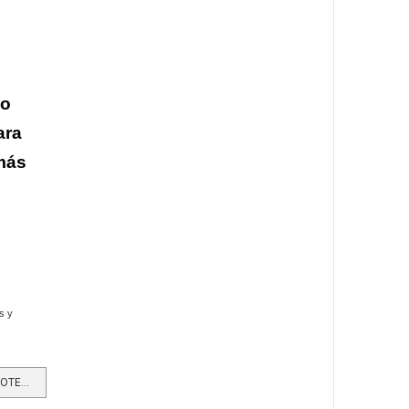
mo
ara
más
s y
LEER MÁS…EL PRIMER SERVICIO HOTELERO DENTRO DE UNA ZONA FRANCA EN COLOMBIA SE SIGUE CONSOLIDANDO CON EL...