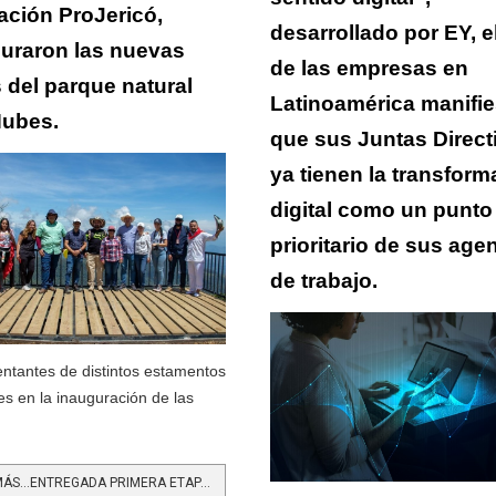
ción ProJericó,
desarrollado por EY, 
uraron las nuevas
de las empresas en
 del parque natural
Latinoamérica manifie
Nubes.
que sus Juntas Direct
ya tienen la transform
digital como un punto
prioritario de sus age
de trabajo.
ntantes de distintos estamentos
es en la inauguración de las
LEER MÁS…ENTREGADA PRIMERA ETAPA DE “JERICÓ, LA MAGIA DE UN DESTINO”