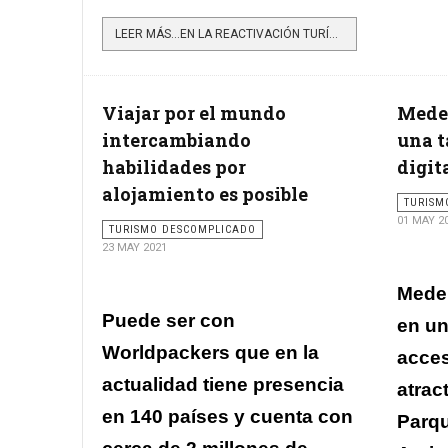
LEER MÁS…EN LA REACTIVACIÓN TURÍSTICA HAY PAUTAS PARA LA LIMPIEZA HOTELERA POST COVID
Viajar por el mundo
Medel
intercambiando
una t
habilidades por
digit
alojamiento es posible
TURISM
01 MAY 2
TURISMO DESCOMPLICADO
23 MAY 2021
Medel
Puede ser con
en un
Worldpackers que en la
acces
actualidad tiene presencia
atrac
en 140 países y cuenta con
Parqu