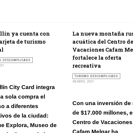
lín ya cuenta con
La nueva montaña ru
arjeta de turismo
acuática del Centro d
al
Vacaciones Cafam Me
fortalece la oferta
O DESCOMPLICADO
recreativa
021
TURISMO DESCOMPLICADO
08 ABRIL 2021
lín City Card integra
a sola compra el
Con una inversión de
o a diferentes
de $17.000 millones, e
tivos de la ciudad:
Centro de Vacaciones
e Explora, Museo de
Cafam Melgar ha