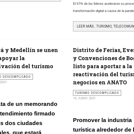
El 57% de los líderes aceleraron su proc
transformación digital a causa de la pand
á y Medellín se unen
Distrito de Ferias, Ev
apoyar la
y Convenciones de Bo
ivación del turismo
listo para aportar a la
reactivación del turi
O DESCOMPLICADO
negocios en ANATO
 2021
TURISMO DESCOMPLICADO
16 JUNIO 2021
ata de un memorando
tendimiento firmado
Promover la industria
as dos ciudades
turística alrededor de 
ales, que estará