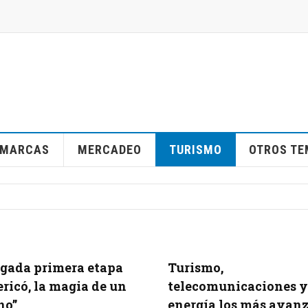
MARCAS
MERCADEO
TURISMO
OTROS T
gada primera etapa
Turismo,
ericó, la magia de un
telecomunicaciones y
no”
energía los más avan