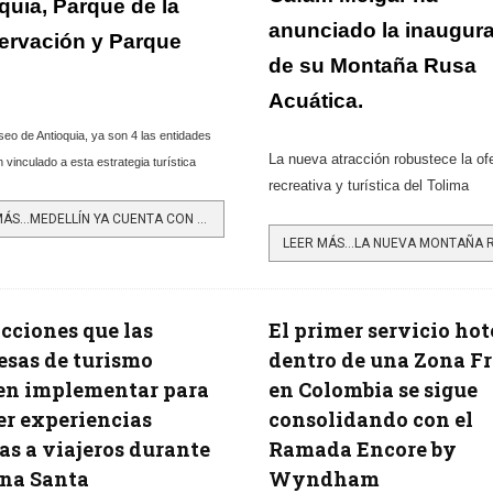
quia, Parque de la
anunciado la inaugur
ervación y Parque
de su Montaña Rusa
Acuática.
eo de Antioquia, ya son 4 las entidades
La nueva atracción robustece la of
 vinculado a esta estrategia turística
recreativa y turística del Tolima
LEER MÁS…MEDELLÍN YA CUENTA CON UNA TARJETA DE TURISMO DIGITAL
acciones que las
El primer servicio hot
sas de turismo
dentro de una Zona F
en implementar para
en Colombia se sigue
er experiencias
consolidando con el
as a viajeros durante
Ramada Encore by
na Santa
Wyndham