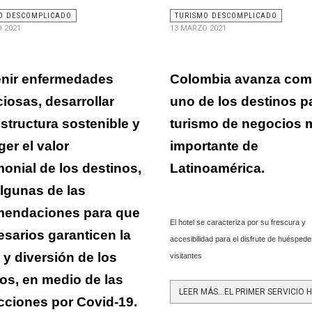
O DESCOMPLICADO
TURISMO DESCOMPLICADO
 2021
13 MARZO 2021
nir enfermedades
Colombia avanza co
ciosas, desarrollar
uno de los destinos p
estructura sostenible y
turismo de negocios 
ger el valor
importante de
monial de los destinos,
Latinoamérica.
lgunas de las
mendaciones para que
El hotel se caracteriza por su frescura y
sarios garanticen la
accesibilidad para el disfrute de huéspede
 y diversión de los
visitantes
ros, en medio de las
icciones por Covid-19.