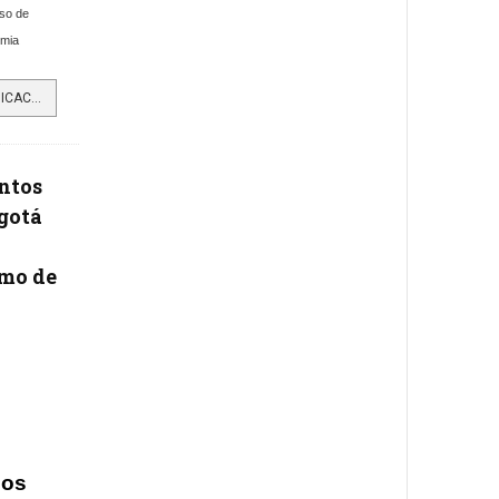
eso de
emia
LEER MÁS…TURISMO, TELECOMUNICACIONES Y ENERGÍA LOS MÁS AVANZADOS EN MATERIA DE TRANSFORMACIÓN DIGITAL EN...
entos
gotá
smo de
los