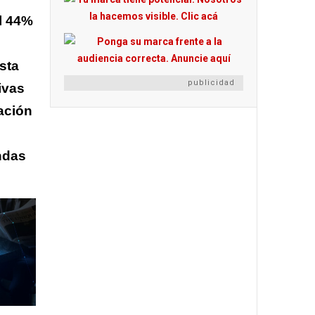
el 44%
sta
publicidad
ivas
ación
ndas