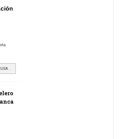
ación
erta
LEER MÁS…LA NUEVA MONTAÑA RUSA ACUÁTICA DEL CENTRO DE VACACIONES CAFAM MELGAR FORTALECE LA OFERTA RECREATIVA
elero
ranca