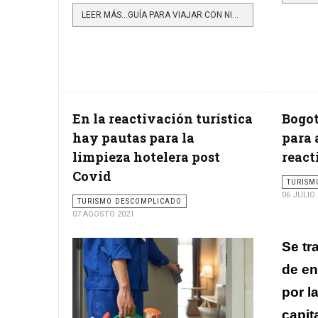
LEER MÁS…GUÍA PARA VIAJAR CON NIÑOS DURANTE LA SEMANA DE RECESO
En la reactivación turística
Bogot
hay pautas para la
para 
limpieza hotelera post
react
Covid
TURISM
06 JULIO
TURISMO DESCOMPLICADO
07 AGOSTO 2021
Se tr
de en
por l
capit