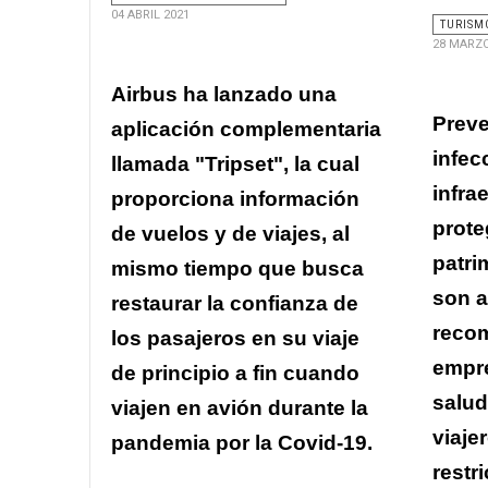
04 ABRIL 2021
TURISM
28 MARZO
Airbus ha lanzado una
Preve
aplicación complementaria
infec
llamada "Tripset", la cual
infra
proporciona información
prote
de vuelos y de viajes, al
patri
mismo tiempo que busca
son a
restaurar la confianza de
reco
los pasajeros en su viaje
empre
de principio a fin cuando
salud
viajen en avión durante la
viaje
pandemia por la Covid-19.
restr