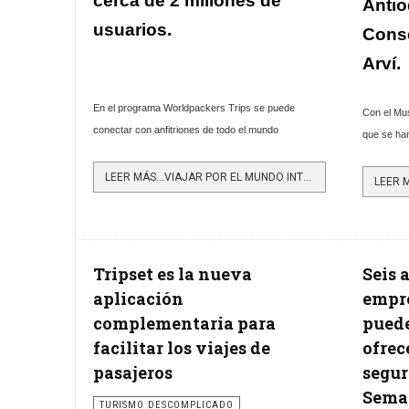
cerca de 2 millones de
Antio
usuarios.
Cons
Arví.
En el programa Worldpackers Trips se puede
Con el Mus
conectar con anfitriones de todo el mundo
que se han
LEER MÁS…VIAJAR POR EL MUNDO INTERCAMBIANDO HABILIDADES POR ALOJAMIENTO ES POSIBLE
Tripset es la nueva
Seis 
aplicación
empre
complementaria para
pued
facilitar los viajes de
ofrec
pasajeros
segur
Sema
TURISMO DESCOMPLICADO