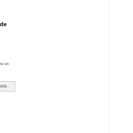
 de
mo un
LEER MÁS…DISTRITO DE FERIAS, EVENTOS Y CONVENCIONES DE BOGOTÁ LISTO PARA APORTAR A LA REACTIVACIÓN DEL...