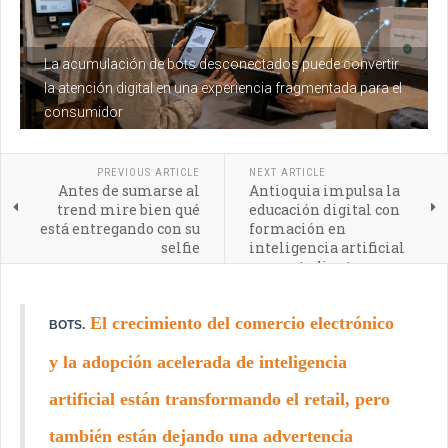
La acumulación de bots desconectados puede convertir
la atención digital en una experiencia fragmentada para el
consumidor
PREVIOUS ARTICLE
NEXT ARTICLE
Antes de sumarse al
Antioquia impulsa la
trend mire bien qué
educación digital con
está entregando con su
formación en
selfie
inteligencia artificial
para estudiantes y
profesores
El crecimiento del comercio electrónico
BOTS.
y la adopción acelerada de inteligencia
artificial están transformando el retail, pero
también están dejando una advertencia