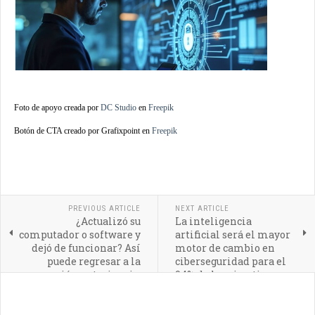
Foto de apoyo creada por
DC Studio
en
Freepik
Botón de CTA creado por Grafixpoint en
Freepik
PREVIOUS ARTICLE
NEXT ARTICLE
¿Actualizó su
La inteligencia
computador o software y
artificial será el mayor
dejó de funcionar? Así
motor de cambio en
puede regresar a la
ciberseguridad para el
versión anterior sin
94% de los ejecutivos
poner en riesgo su
información