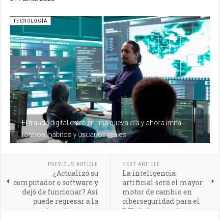
TECNOLOGÍA
El fraude digital entró en una nueva era y ahora imita
rostros, hábitos y usuarios reales
PREVIOUS ARTICLE
NEXT ARTICLE
¿Actualizó su
La inteligencia
computador o software y
artificial será el mayor
dejó de funcionar? Así
motor de cambio en
puede regresar a la
ciberseguridad para el
versión anterior sin
94% de los ejecutivos
poner en riesgo su