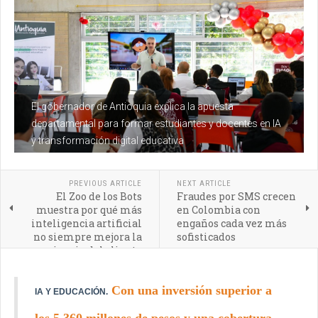
El gobernador de Antioquia explica la apuesta
departamental para formar estudiantes y docentes en IA
y transformación digital educativa
PREVIOUS ARTICLE
NEXT ARTICLE
El Zoo de los Bots
Fraudes por SMS crecen
muestra por qué más
en Colombia con
inteligencia artificial
engaños cada vez más
no siempre mejora la
sofisticados
experiencia del cliente
Con una inversión superior a
IA Y EDUCACIÓN.