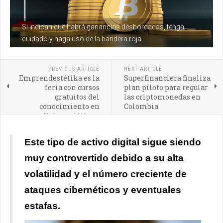
Si indican que habrá ganancias desbordadas, tenga
cuidado y haga uso de la bandera roja
PREVIOUS ARTICLE
NEXT ARTICLE
Emprendestétika es la
Superfinanciera finaliza
feria con cursos
plan piloto para regular
gratuitos del
las criptomonedas en
conocimiento en
Colombia
medicina estética y
belleza
Este tipo de activo digital sigue siendo
muy controvertido debido a su alta
volatilidad y el número creciente de
ataques cibernéticos y eventuales
estafas.