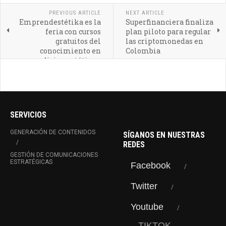
PREVIOUS ARTICLE
NEXT ARTICLE
Emprendestétika es la
Superfinanciera finaliza
feria con cursos
plan piloto para regular
gratuitos del
las criptomonedas en
conocimiento en
Colombia
medicina estética y
belleza
SERVICIOS
GENERACIÓN DE CONTENIDOS
SÍGANOS EN NUESTRAS
REDES
GESTIÓN DE COMUNICACIONES
ESTRATÉGICAS
Facebook
Twitter
Youtube
TIKTOK