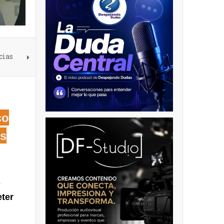
cias
co
os
s
eter