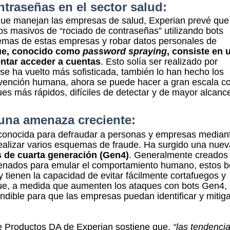
ntraseñas en el sector salud:
que manejan las empresas de salud, Experian prevé que
s masivos de “rociado de contraseñas” utilizando bots
temas de estas empresas y robar datos personales de
que, conocido como
password spraying
, consiste en 
entar acceder a cuentas
.
Esto solía ser realizado por
e ha vuelto más sofisticada, también lo han hecho los
rvención humana, ahora se puede hacer a gran escala c
es más rápidos, difíciles de detectar y de mayor alcanc
 una amenaza creciente
:
 conocida para defraudar a personas y empresas mediant
 realizar varios esquemas de fraude. Ha surgido una nuev
 de cuarta generación (Gen4)
. Generalmente creados
entrenados para emular el comportamiento humano, estos b
y tienen la capacidad de evitar fácilmente cortafuegos y
ue, a medida que aumenten los ataques con bots Gen4, 
dible para que las empresas puedan identificar y mitiga
 de Productos DA de Experian sostiene que,
“las tendenci