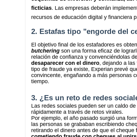
ficticias
.
Las empresas deberán implementa
recursos de educación digital y financiera
2. Estafas tipo "engorde del c
El objetivo final de los estafadores es obte
butchering
son una forma eficaz de lograr
relación de confianza y convenciéndolas d
desaparecer con el dinero
, dejando a las
tipo de fraude ya existe, Experian prevé q
convincente, engañando a más personas co
tiempo.
3. ¿Es un reto de redes socia
Las redes sociales pueden ser un caldo de
rápidamente a través de retos virales.
Por ejemplo, el
año pasado surgió una form
las personas se grababan escribiendo cheq
retirando el dinero antes de que el cheque
cometiendo fraude con cheques al unirs