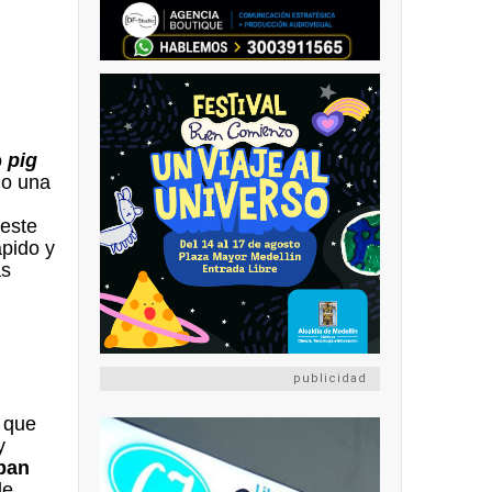
o
pig
do una
 este
ápido y
ás
publicidad
 que
y
ban
de