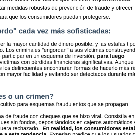
r medidas robustas de prevención de fraude y ofrecer
 para que los consumidores puedan protegerse.
erdo" cada vez más sofisticadas:
ner la mayor cantidad de dinero posible, y las estafas tip
lo. Los criminales "engordan" a sus víctimas construyen
e participar en un esquema de inversión,
para luego
 víctimas con pérdidas financieras significativas. Aunque
ue los delincuentes encontrarán formas de hacerlo más r
n mayor facilidad y evitando ser detectados durante m
les o un crimen?
 cultivo para esquemas fraudulentos que se propagan
a de fraude con cheques que se hizo viral. Consistía en
ues sin fondos, depositándolos en cajeros automáticos 
 fuera rechazado.
En realidad, los consumidores esta
e a esta tendencia
.
Experian predice que los usuarios 