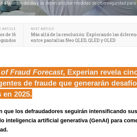
n a la orden del día y se deben adoptar medidas de ciberseguridad para
S ARTICLE
NEXT ARTICLE
os de 16
Más allá de la resolución: Explorando las diferen
segundos
entre pantallas Neo QLED, QLED y OLED
 of Fraud Forecast
, Experian revela cin
entes de fraude que generarán desafí
 en 2025.
n que los defraudadores seguirán intensificando su
do inteligencia artificial generativa (GenAI) para com
dad.