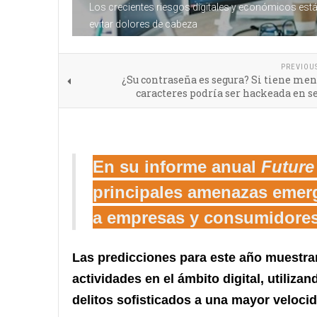
Los crecientes riesgos digitales y económicos está
evitar dolores de cabeza
PREVIOU
¿Su contraseña es segura? Si tiene men
caracteres podría ser hackeada en 
En su informe anual
Future
principales amenazas emerg
a empresas y consumidores
Las predicciones para este año muestra
actividades en el ámbito digital, utilizan
delitos sofisticados a una mayor veloci