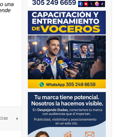
no una
pende
cias