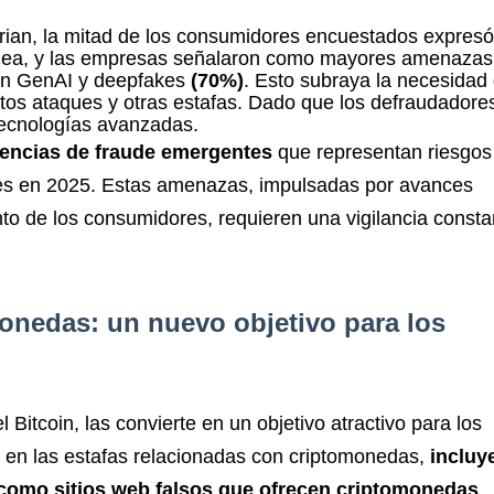
erian, la mitad de los consumidores encuestados expresó
línea, y las empresas señalaron como mayores amenazas
con GenAI y deepfakes
(70%)
. Esto subraya la necesidad
tos ataques y otras estafas. Dado que los defraudadore
ecnologías avanzadas.
dencias de fraude emergentes
que representan riesgos
res en 2025. Estas amenazas, impulsadas por avances
o de los consumidores, requieren una vigilancia consta
monedas: un nuevo objetivo para los
 Bitcoin, las convierte en un objetivo atractivo para los
 en las estafas relacionadas con criptomonedas,
incluy
 como sitios web falsos que ofrecen criptomonedas