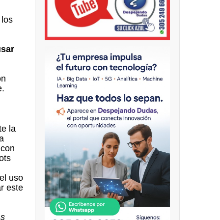
 los
usar
on
e.
e la
a
 con
ots
el uso
r este
as