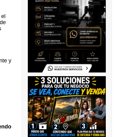
 el
 de
s
nte y
endo