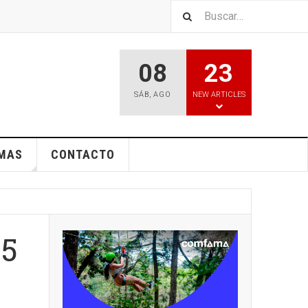
08
23
SÁB
,
AGO
NEW ARTICLES
EMAS
CONTACTO
 5