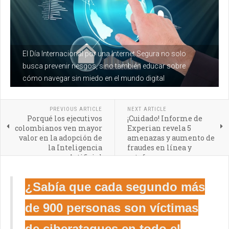
El Día Internacional por una Internet Segura no solo
busca prevenir riesgos, sino también educar sobre
cómo navegar sin miedo en el mundo digital
PREVIOUS ARTICLE
NEXT ARTICLE
Porqué los ejecutivos
¡Cuidado! Informe de
colombianos ven mayor
Experian revela 5
valor en la adopción de
amenazas y aumento de
la Inteligencia
fraudes en línea y
Artificial
estafas con
criptomonedas
¿Sabía que cada segundo más
de 900 personas son víctimas
de ciberataques en todo el