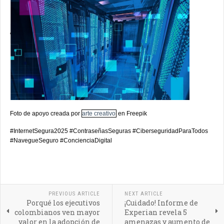
Foto de apoyo creada por
arte creativo
en
Freepik
#InternetSegura2025 #ContraseñasSeguras #CiberseguridadParaTodos
#NavegueSeguro #ConcienciaDigital
PREVIOUS ARTICLE
NEXT ARTICLE
Porqué los ejecutivos
¡Cuidado! Informe de
colombianos ven mayor
Experian revela 5
valor en la adopción de
amenazas y aumento de