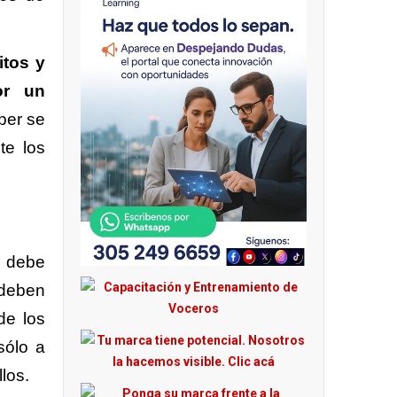
itos y
or un
per se
te los
e debe
 deben
de los
sólo a
llos.