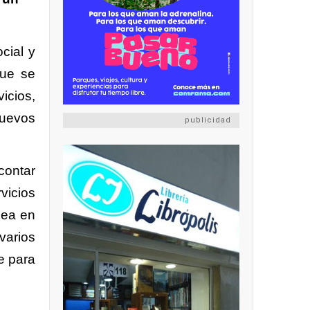
cial y
que se
icios,
nuevos
publicidad
contar
vicios
sea en
varios
e para