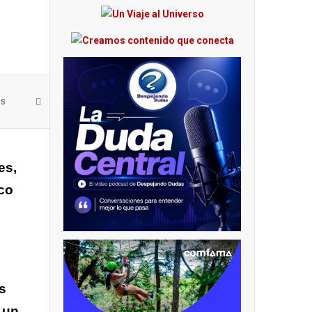
es
es,
ico
s
 un