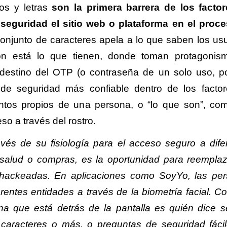
os y letras
son la primera barrera de los facto
 seguridad el sitio web o plataforma en el proc
conjunto de caracteres apela a lo que saben los usu
ón está lo que tienen, donde toman protagonis
l destino del OTP (o contraseña de un solo uso, p
el de seguridad más confiable dentro de los facto
entos propios de una persona, o “lo que son”, co
so a través del rostro.
avés de su fisiología para el acceso seguro a dife
 salud o compras, es la oportunidad para reemplaz
 hackeadas. En aplicaciones como SoyYo, las pe
rentes entidades a través de la biometría facial. C
ona que está detrás de la pantalla es quién dice se
caracteres o más, o preguntas de seguridad fáci