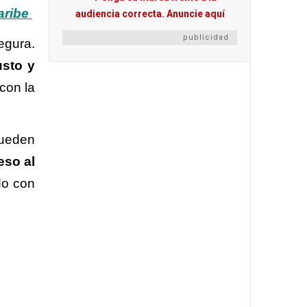
aribe
publicidad
egura.
usto y
 con la
pueden
eso al
do con