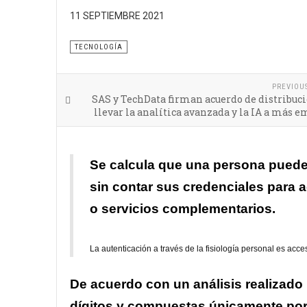
11 SEPTIEMBRE 2021
Tecnologías de vanguardia y nuevos métodos de a
TECNOLOGÍA
PREVIOU
SAS y TechData firman acuerdo de distribuc
llevar la analítica avanzada y la IA a más 
Se calcula que una persona puede 
sin contar sus credenciales para 
o servicios complementarios.
La autenticación a través de la fisiología personal es acce
De acuerdo con un análisis realizado
dígitos y compuestas únicamente por