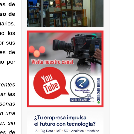
res de
eso de
arios.
mo los
or sus
res de
mo por
rentes
ar las
rsonas
on una
r, sin
les de