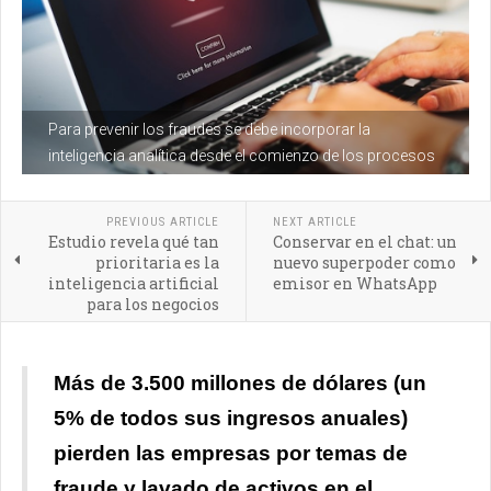
Para prevenir los fraudes se debe incorporar la
inteligencia analítica desde el comienzo de los procesos
PREVIOUS ARTICLE
NEXT ARTICLE
Estudio revela qué tan
Conservar en el chat: un
prioritaria es la
nuevo superpoder como
inteligencia artificial
emisor en WhatsApp
para los negocios
Más de 3.500 millones de dólares (un
5% de todos sus ingresos anuales)
pierden las empresas por temas de
fraude y lavado de activos en el