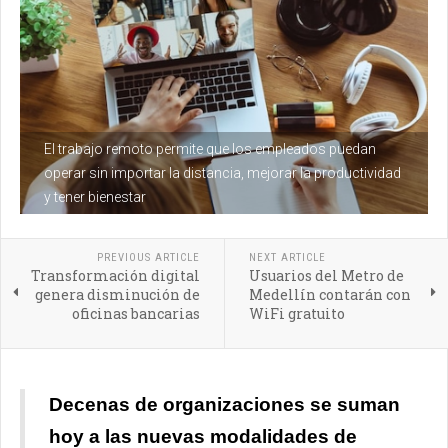
El trabajo remoto permite que los empleados puedan
operar sin importar la distancia, mejorar la productividad
y tener bienestar
PREVIOUS ARTICLE
NEXT ARTICLE
Transformación digital
Usuarios del Metro de
genera disminución de
Medellín contarán con
oficinas bancarias
WiFi gratuito
Decenas de organizaciones se suman
hoy a las nuevas modalidades de