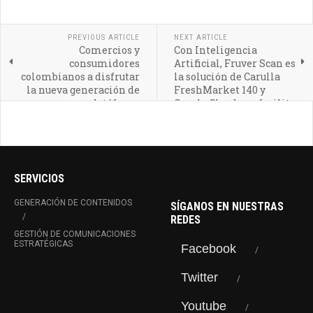
PREVIOUS ARTICLE
NEXT ARTICLE
Comercios y
Con Inteligencia
consumidores
Artificial, Fruver Scan es
colombianos a disfrutar
la solución de Carulla
la nueva generación de
FreshMarket 140 y
datáfonos
Google Cloud que facilita
la compra de frutas y
verduras sin contacto
SERVICIOS
GENERACIÓN DE CONTENIDOS
SÍGANOS EN NUESTRAS
REDES
GESTIÓN DE COMUNICACIONES
ESTRATÉGICAS
Facebook
Twitter
Youtube