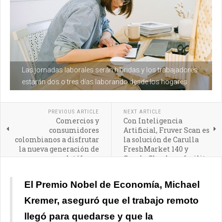
Las jornadas laborales serán híbridas y los trabajadores
estarán dos o tres días laborando desde los hogares
PREVIOUS ARTICLE
NEXT ARTICLE
Comercios y
Con Inteligencia
consumidores
Artificial, Fruver Scan es
colombianos a disfrutar
la solución de Carulla
la nueva generación de
FreshMarket 140 y
datáfonos
Google Cloud que facilita
la compra de frutas y
verduras sin contacto
El Premio Nobel de Economía, Michael
Kremer, aseguró que el trabajo remoto
llegó para quedarse y que la