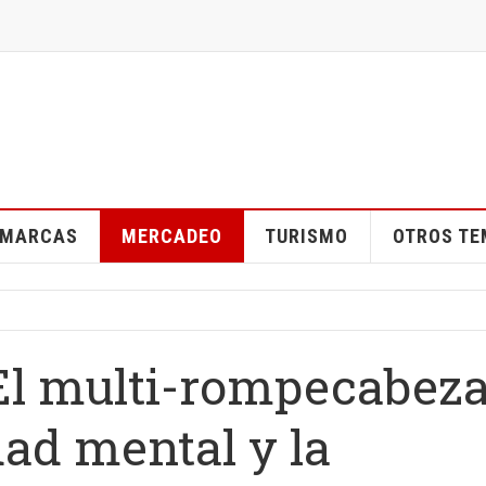
MARCAS
MERCADEO
TURISMO
OTROS T
l multi-rompecabez
dad mental y la