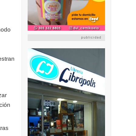
 modo
publicidad
estran
zar
ción
tras