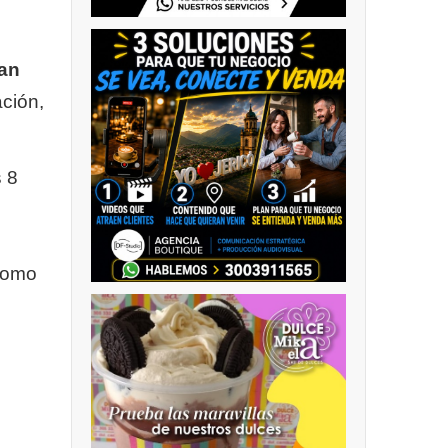
ran
ción,
s 8
e
 como