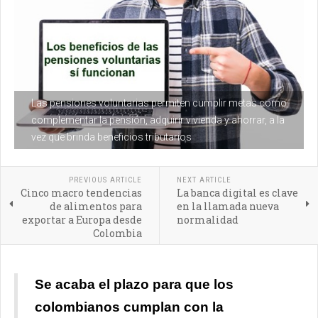
Las pensiones voluntarias permiten cumplir metas como
complementar la pensión, adquirir vivienda y ahorrar, a la
vez que brinda beneficios tributarios
PREVIOUS ARTICLE
NEXT ARTICLE
Cinco macro tendencias
La banca digital es clave
de alimentos para
en la llamada nueva
exportar a Europa desde
normalidad
Colombia
Se acaba el plazo para que los
colombianos cumplan con la