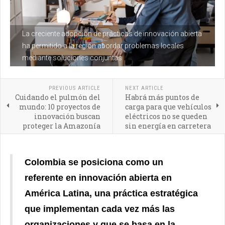
La creciente adopción de prácticas de innovación abierta
ha permitido a la región abordar problemas locales
mediante soluciones conjuntas
PREVIOUS ARTICLE
NEXT ARTICLE
Cuidando el pulmón del
Habrá más puntos de
mundo: 10 proyectos de
carga para que vehículos
innovación buscan
eléctricos no se queden
proteger la Amazonía
sin energía en carretera
Colombia se posiciona como un
referente
en innovación abierta en
América Latina, una práctica estratégica
que implementan cada vez más las
organizaciones y que se basa en la