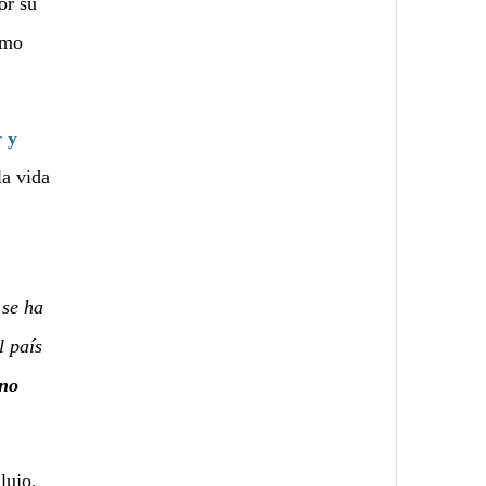
or su
omo
r y
la vida
 se ha
l país
ino
lujo,