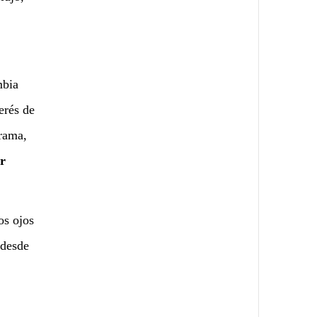
mbia
erés de
orama,
ar
os ojos
 desde