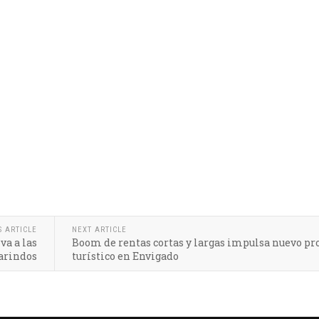
S ARTICLE
NEXT ARTICLE
va a las
Boom de rentas cortas y largas impulsa nuevo pr
arindos
turístico en Envigado