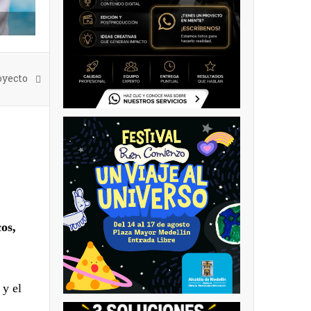
oyecto
cos,
 y el