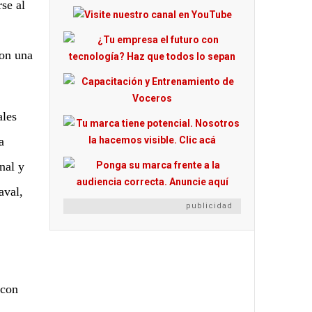
se al
con una
ales
a
nal y
aval,
publicidad
 con