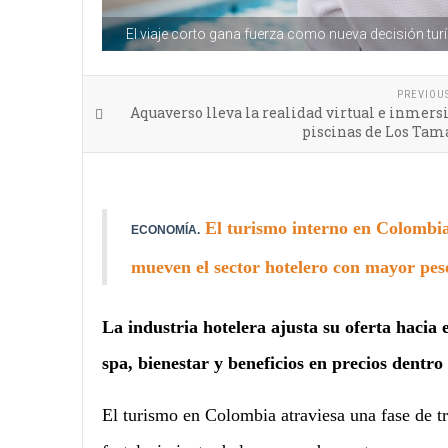
El viaje corto gana fuerza como nueva decisión turí
PREVIOU
Aquaverso lleva la realidad virtual e inmersi
piscinas de Los Tam
El turismo interno en Colombia
ECONOMÍA.
mueven el sector hotelero con mayor peso
La industria hotelera ajusta su oferta hacia e
spa, bienestar y beneficios en precios dentr
El turismo en Colombia atraviesa una fase de t