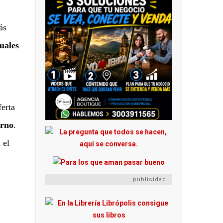
ás
cuales
ferta
orno
.
 el
publicidad