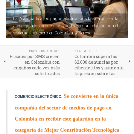
La IA aplicada a los pagos electrónicos busca agilizar la
atención a los comercios y fortalecer su relación con el
sistema financiero en Colombia. Referencia
PREVIOUS ARTICLE
NEXT ARTICLE
Fraudes por SMS crecen
Colombia supera las
en Colombia con
62.000 denuncias por
engaños cada vez más
ciberdelitos y aumenta
sofisticados
la presión sobre las
empresas que manejan
datos
Se convierte en la única
COMERCIO ELECTRÓNICO.
compañía del sector de medios de pago en
Colombia en recibir este galardón en la
categoría de Mejor Contribución Tecnológica.