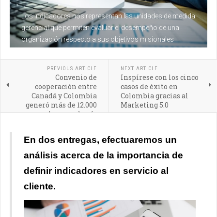
Los indicadores nos representan las unidades de medida
gerencial que permiten evaluar el desempeño de una
organización respecto a sus objetivos misionales
PREVIOUS ARTICLE
NEXT ARTICLE
Convenio de
Inspírese con los cinco
cooperación entre
casos de éxito en
Canadá y Colombia
Colombia gracias al
generó más de 12.000
Marketing 5.0
empleos en el país
En dos entregas, efectuaremos un
análisis acerca de la importancia de
definir indicadores en servicio al
cliente.