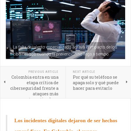
La falta de talento especializado agrava el impacto de los
ciberriesgos cuando la prevención no llega a tiempo
PREVIOUS ARTICLE
NEXT ARTICLE
Colombia entra en una
Por qué su teléfono se
etapa crítica de
apaga solo y qué puede
ciberseguridad frente a
hacer para evitarlo
ataques más
automatizados y
selectivos
Los incidentes digitales dejaron de ser hechos