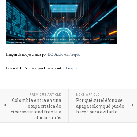
Imagen de apoyo creada por
DC Studio
en
Freepik
Botón de CTA creado por Grafixpoint en
Freepik
PREVIOUS ARTICLE
NEXT ARTICLE
Colombia entra en una
Por qué su teléfono se
etapa crítica de
apaga solo y qué puede
ciberseguridad frente a
hacer para evitarlo
ataques más
automatizados y
selectivos