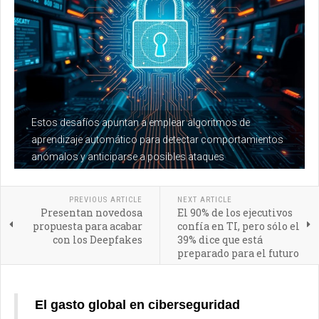
Estos desafíos apuntan a emplear algoritmos de
aprendizaje automático para detectar comportamientos
anómalos y anticiparse a posibles ataques
PREVIOUS ARTICLE
NEXT ARTICLE
Presentan novedosa
El 90% de los ejecutivos
propuesta para acabar
confía en TI, pero sólo el
con los Deepfakes
39% dice que está
preparado para el futuro
El gasto global en ciberseguridad