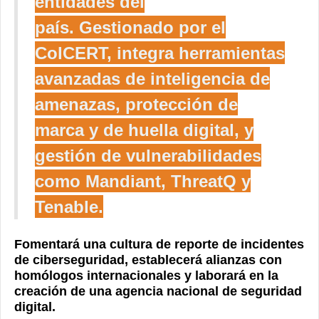
entidades del
país.
Gestionado por el
ColCERT, integra herramientas
avanzadas de inteligencia de
amenazas, protección de
marca y de huella digital, y
gestión de vulnerabilidades
como Mandiant, ThreatQ y
Tenable.
F
omentará una cultura de reporte de incidentes
de ciberseguridad, establecerá alianzas con
homólogos internacionales y laborará en la
creación de una agencia nacional de seguridad
digital.