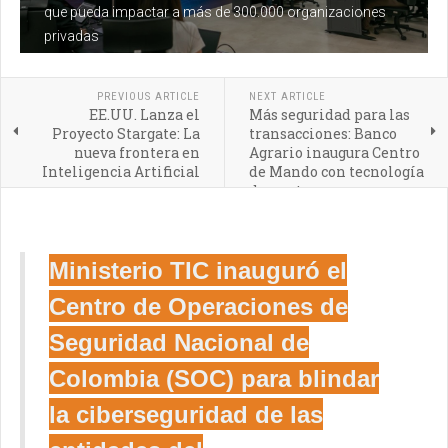
que pueda impactar a más de 300.000 organizaciones
privadas
PREVIOUS ARTICLE
NEXT ARTICLE
EE.UU. Lanza el
Más seguridad para las
Proyecto Stargate: La
transacciones: Banco
nueva frontera en
Agrario inaugura Centro
Inteligencia Artificial
de Mando con tecnología
de punta
Ministerio TIC inauguró el
Centro de Operaciones de
Seguridad Nacional de
Colombia (SOC) para blindar
la ciberseguridad de las