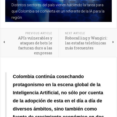
Distintos sectores del país vienen haciendo la tarea para
que Colombia se convierta en un referente de la IA para la
región
PREVIOUS ARTICLE
NEXT ARTICLE
APIs vulnerables y
Robocalling y Wangiri:
ataques de bots le
las estafas telefónicas
facturan duro a las
más frecuentes
empresas
Colombia continúa cosechando
protagonismo en la escena global de la
Inteligencia Artificial, no sólo por cuenta
de la adopción de esta en el día a día de
diversos ámbitos, sino también como