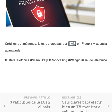
Créditos de imágenes: fotos de creadas por
8foto
en Freepik y agencia
avantgarde
#EstafaTelefónica #ScamLikely #
Robocalling #Wangiri
#FraudeTelefónico
PREVIOUS ARTICLE
NEXT ARTICLE
3 vaticinios de la IA en
Seis claves para elegir
el país
bien un TV, monitor o
celular gamer