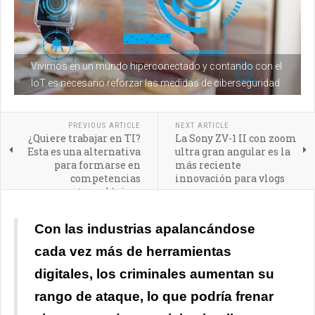
Vivimos en un mundo hiperconectado y contando con el
IoT es necesario reforzar las medidas de ciberseguridad
PREVIOUS ARTICLE
NEXT ARTICLE
¿Quiere trabajar en TI?
La Sony ZV-1 II con zoom
Esta es una alternativa
ultra gran angular es la
para formarse en
más reciente
competencias
innovación para vlogs
tecnológicas
Con las industrias apalancándose
cada vez más de herramientas
digitales, los criminales aumentan su
rango de ataque, lo que podría frenar