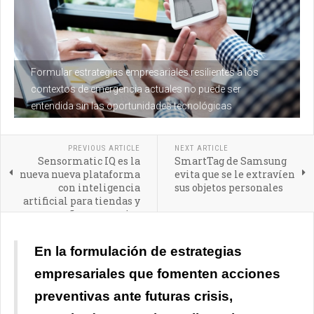
Formular estrategias empresariales resilientes a los
contextos de emergencia actuales no puede ser
entendida sin las oportunidades tecnológicas
PREVIOUS ARTICLE
NEXT ARTICLE
Sensormatic IQ es la
SmartTag de Samsung
nueva nueva plataforma
evita que se le extravíen
con inteligencia
sus objetos personales
artificial para tiendas y
pequeños comercios
En la formulación de estrategias
empresariales que fomenten acciones
preventivas ante futuras crisis,