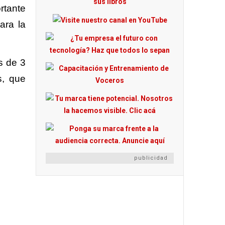
rtante
ara la
s de 3
s, que
publicidad