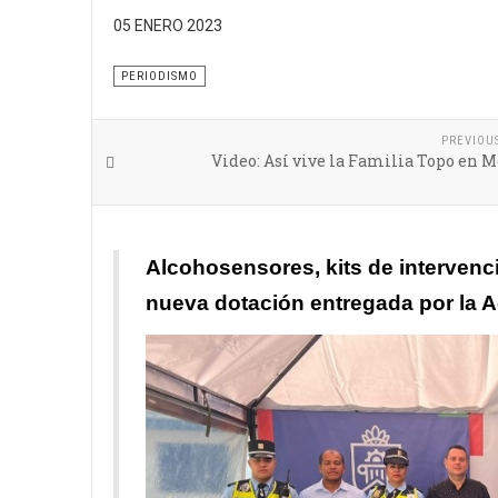
05 ENERO 2023
En materia de seguridad vial Itagüí sigue fortaleci
PERIODISMO
PREVIOU
Video: Así vive la Familia Topo en 
A
lcohosensores, kits de intervenci
nueva dotación entregada por la A