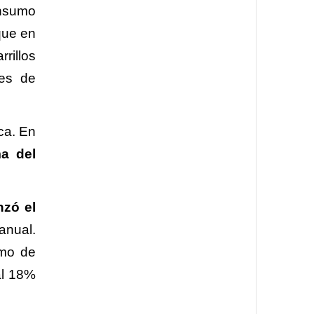
onsumo
que en
rillos
 es de
ca. En
ma del
nzó el
anual.
umo de
al 18%