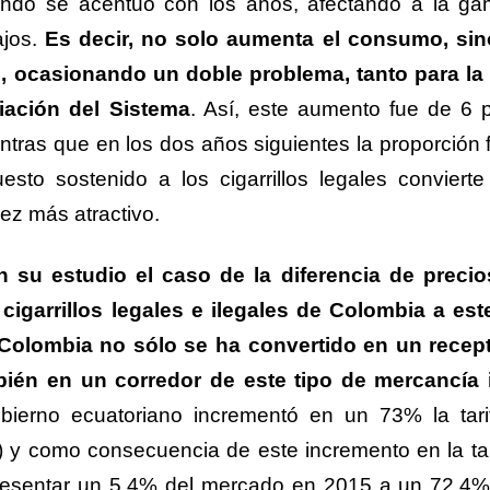
ando se acentuó con los años, afectando a la g
ajos.
Es decir, no solo aumenta el consumo, si
, ocasionando un doble problema, tanto para la
iación del Sistema
. Así, este aumento fue de 6 
ntras que en los dos años siguientes la proporción 
esto sostenido a los cigarrillos legales convierte
a vez más atractivo.
en su estudio el caso de la diferencia de preci
cigarrillos legales e ilegales de Colombia a est
Colombia no sólo se ha convertido en un recep
bién en un corredor de este tipo de mercancía il
ierno ecuatoriano incrementó en un 73% la tari
y como consecuencia de este incremento en la tari
presentar un 5,4% del mercado en 2015 a un 72,4%