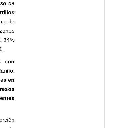
aso de
rillos
umo de
razones
al 34%
1.
s con
ariño,
les en
gresos
entes
orción