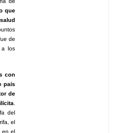
ama de
no que
 salud
puntos
fue de
 a los
os con
e país
tor de
ícita
.
fa del
fa, el
 en el