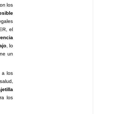
on los
esible
egales
ER, el
rencia
ajo
, lo
ene un
 a los
salud,
etilla
ra los