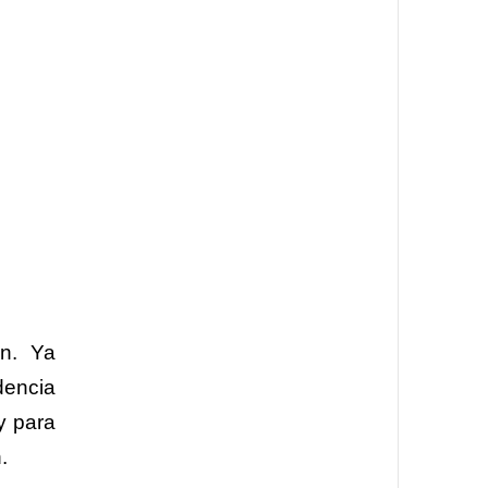
on. Ya
dencia
y para
n.