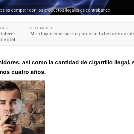
rrillos es competir con los productos ilegales de contrabando
S ARTICLE
NEXT ARTICLE
rtalecer
Mil itagüiseños participaron en la feria de empl
 mental
res, así como la cantidad de cigarrillo ilegal, 
mos cuatro años.