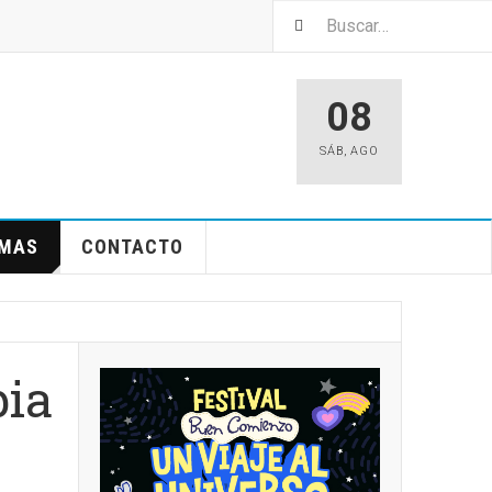
08
SÁB
,
AGO
EMAS
CONTACTO
bia