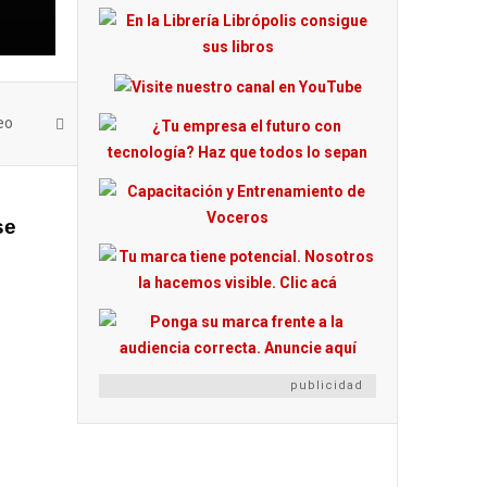
eo
se
publicidad