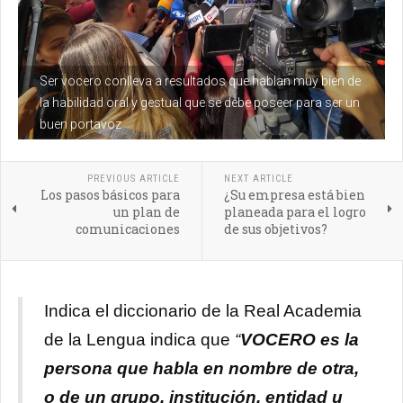
Ser vocero conlleva a resultados que hablan muy bien de
la habilidad oral y gestual que se debe poseer para ser un
buen portavoz
PREVIOUS ARTICLE
NEXT ARTICLE
Los pasos básicos para
¿Su empresa está bien
un plan de
planeada para el logro
comunicaciones
de sus objetivos?
Indica el diccionario de la Real Academia
de la Lengua indica que
“
VOCERO es la
persona que habla en nombre de otra,
o de un grupo, institución, entidad u