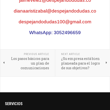
jaimevelez@despejandodudas.co
dianaaristizabal@despejandodudas.co
despejandodudas100@gmail.com
WhatsApp: 3052496659
PREVIOUS ARTICLE
NEXT ARTICLE
Los pasos básicos para
¿Su empresa está bien
un plan de
planeada para el logro
comunicaciones
de sus objetivos?
SERVICIOS