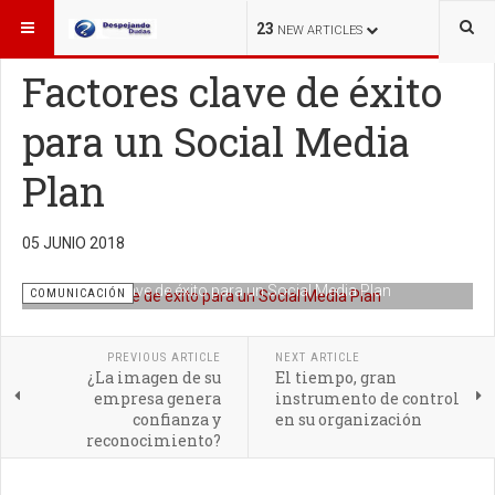
ESTÁ AQUÍ:
OTROS TEMAS
COMUNICACIÓN
23
NEW ARTICLES
Factores clave de éxito
para un Social Media
Plan
05 JUNIO 2018
Factores clave de éxito para un Social Media Plan
COMUNICACIÓN
PREVIOUS ARTICLE
NEXT ARTICLE
¿La imagen de su
El tiempo, gran
empresa genera
instrumento de control
confianza y
en su organización
reconocimiento?