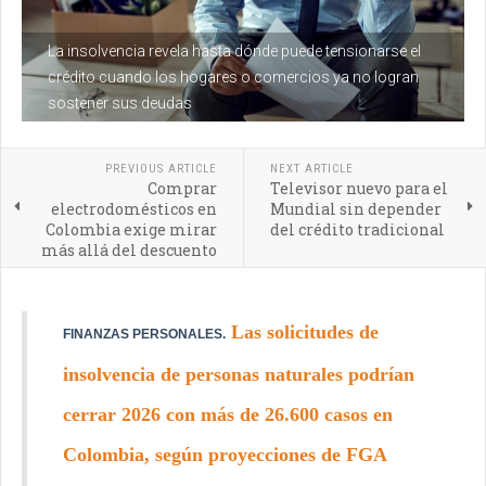
La insolvencia revela hasta dónde puede tensionarse el
crédito cuando los hogares o comercios ya no logran
sostener sus deudas
PREVIOUS ARTICLE
NEXT ARTICLE
Comprar
Televisor nuevo para el
electrodomésticos en
Mundial sin depender
Colombia exige mirar
del crédito tradicional
más allá del descuento
Las solicitudes de
FINANZAS PERSONALES.
insolvencia de personas naturales podrían
cerrar 2026 con más de 26.600 casos en
Colombia, según proyecciones de FGA