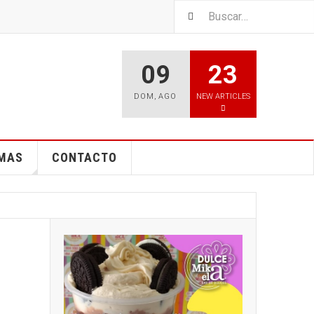
09
23
DOM
,
AGO
NEW ARTICLES
EMAS
CONTACTO
a