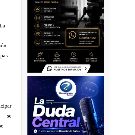
 La
ión.
 para
icipar
— se
se