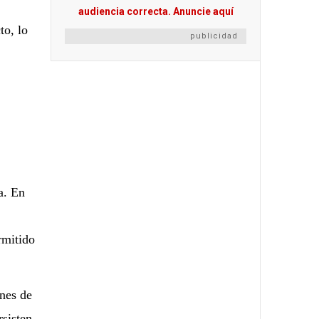
to, lo
publicidad
a. En
rmitido
nes de
sisten