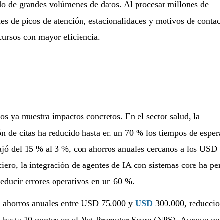
ado de grandes volúmenes de datos. Al procesar millones de
nes de picos de atención, estacionalidades y motivos de contac
cursos con mayor eficiencia.
s ya muestra impactos concretos. En el sector salud, la
n de citas ha reducido hasta en un 70 % los tiempos de esper
bajó del 15 % al 3 %, con ahorros anuales cercanos a los USD
ciero, la integración de agentes de IA con sistemas core ha pe
reducir errores operativos en un 60 %.
en ahorros anuales entre USD 75.000 y
USD
300.000, reduccio
 hasta 10 puntos en el Net Promoter Score (NPS). Aunque per