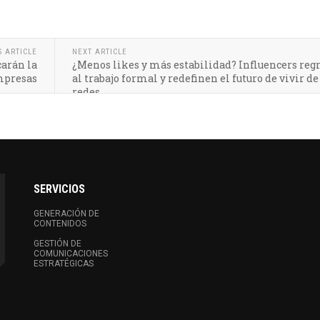
S ARTICLE
NEXT ARTICLE
arán la
¿Menos likes y más estabilidad? Influencers reg
empresas
al trabajo formal y redefinen el futuro de vivir de
redes
SERVICIOS
GENERACIÓN DE
CONTENIDOS
GESTIÓN DE
COMUNICACIONES
ESTRATÉGICAS