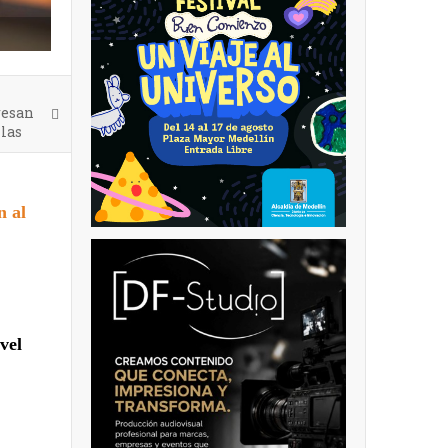
resan
 las
n al
vel