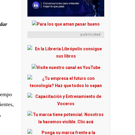
ndar
publicidad
tiempo
ientes,
,