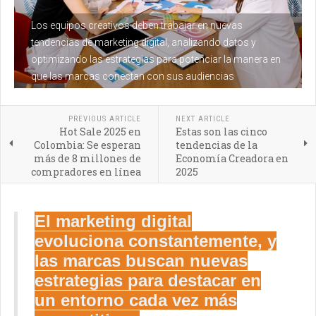
Los equipos creativos deben trabajar en nuevas
tendencias de marketing digital, analizando datos y
optimizando las estrategias para potenciar la manera en
que las marcas conectan con sus audiencias
PREVIOUS ARTICLE
NEXT ARTICLE
Hot Sale 2025 en
Estas son las cinco
Colombia: Se esperan
tendencias de la
más de 8 millones de
Economía Creadora en
compradores en línea
2025
El marketing digital
evoluciona constantemente, y
las marcas buscan nuevas
estrategias para destacar en
un entorno cada vez más