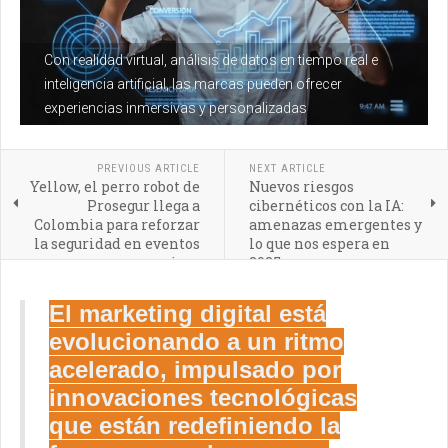
Con realidad virtual, análisis de datos en tiempo real e
inteligencia artificial, las marcas pueden ofrecer
experiencias inmersivas y personalizadas
PREVIOUS ARTICLE
NEXT ARTICLE
Yellow, el perro robot de
Nuevos riesgos
Prosegur llega a
cibernéticos con la IA:
Colombia para reforzar
amenazas emergentes y
la seguridad en eventos
lo que nos espera en
masivos
2025
El marketing digital está
evolucionando a un ritmo
acelerado, impulsado por
innovaciones tecnológicas
que están redefiniendo la