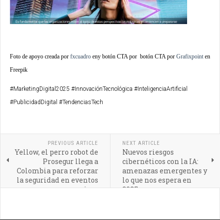
Foto de apoyo creada por
fxcuadro
eny botón CTA por
botón CTA por
Grafixpoint
en
Freepik
#MarketingDigital2025 #InnovaciónTecnológica #InteligenciaArtificial
#PublicidadDigital #TendenciasTech
PREVIOUS ARTICLE
NEXT ARTICLE
Yellow, el perro robot de
Nuevos riesgos
Prosegur llega a
cibernéticos con la IA:
Colombia para reforzar
amenazas emergentes y
la seguridad en eventos
lo que nos espera en
masivos
2025