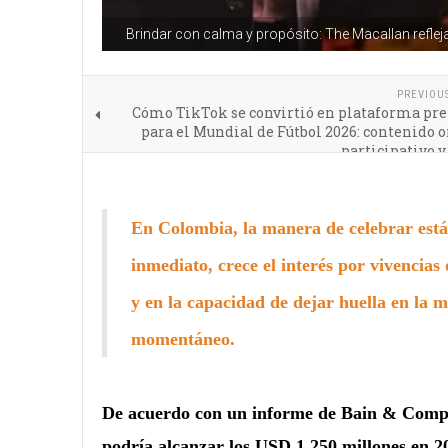
Brindar con calma y propósito: The Macallan refle
PREVIOU
Cómo TikTok se convirtió en plataforma pre
para el Mundial de Fútbol 2026: contenido o
participativo y
En Colombia, la manera de celebrar está
inmediato, crece el interés por vivencias 
y en la capacidad de dejar huella en la m
momentáneo.
De acuerdo con un informe de Bain & Compa
podría alcanzar los USD 1.250 millones en 2