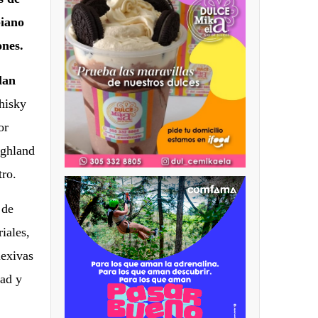
biano
ones.
lan
hisky
or
ighland
tro.
 de
iales,
lexivas
dad y