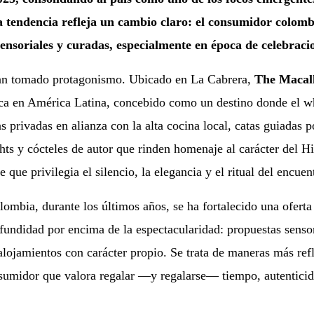
 tendencia refleja un cambio claro: el consumidor colom
ensoriales y curadas, especialmente en época de celebraci
han tomado protagonismo. Ubicado en La Cabrera,
The Macal
rca en América Latina, concebido como un destino donde el w
s privadas en alianza con la alta cocina local, catas guiadas p
ghts y cócteles de autor que rinden homenaje al carácter del H
que privilegia el silencio, la elegancia y el ritual del encuen
mbia, durante los últimos años, se ha fortalecido una oferta
ofundidad por encima de la espectacularidad: propuestas sensor
alojamientos con carácter propio. Se trata de maneras más ref
nsumidor que valora regalar —y regalarse— tiempo, autentici