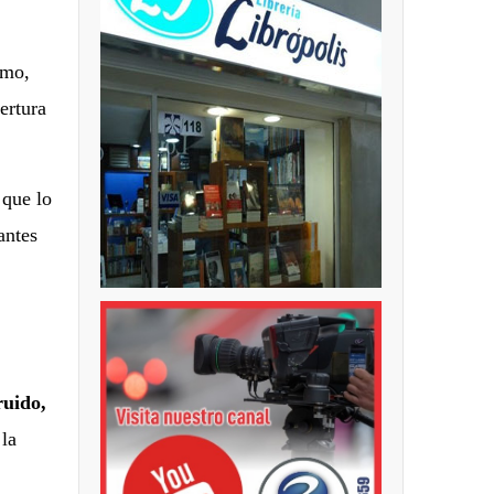
ómo,
ertura
 que lo
antes
uido,
 la