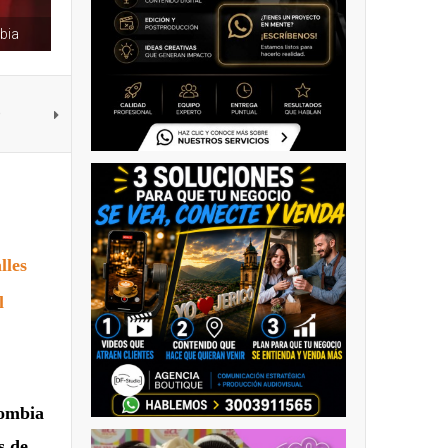
bia
e
lles
l
lombia
s de