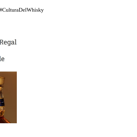
 #CulturaDelWhisky