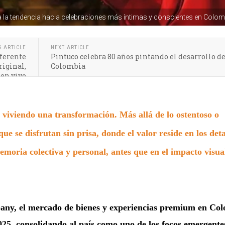
ja la tendencia hacia celebraciones más íntimas y conscientes en Colom
S ARTICLE
NEXT ARTICLE
ferente
Pintuco celebra 80 años pintando el desarrollo d
riginal,
Colombia
 en vivo
 viviendo una transformación. Más allá de lo ostentoso o
que se disfrutan sin prisa, donde el valor reside en los deta
emoria colectiva y personal, antes que en el impacto visua
ny, el mercado de bienes y experiencias premium en Co
025, consolidando al país como uno de los focos emergente