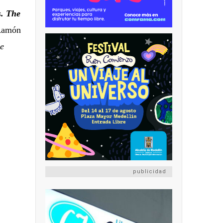
s. The
 Ramón
he
publicidad